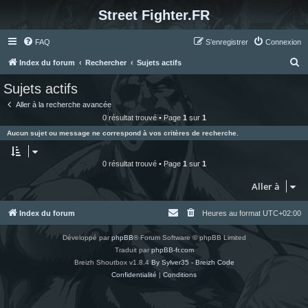
Street Fighter.FR
FAQ
S’enregistrer
Connexion
R
Index du forum
Rechercher
Sujets actifs
e
Sujets actifs
c
Aller à la recherche avancée
h
0 résultat trouvé • Page
1
sur
1
e
Aucun sujet ou message ne correspond à vos critères de recherche.
r
c
0 résultat trouvé • Page
1
sur
1
h
Aller à
e
r
Index du forum
Heures au format
UTC+02:00
Développé par
phpBB
® Forum Software © phpBB Limited
Traduit par
phpBB-fr.com
Breizh Shoutbox v1.8.4
By Sylver35 - Breizh Code
Confidentialité
|
Conditions