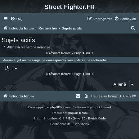
Street Fighter.FR
FAQ
S’enregistrer
Connexion
R
Index du forum
Rechercher
Sujets actifs
e
Sujets actifs
c
Aller à la recherche avancée
h
0 résultat trouvé • Page
1
sur
1
e
Aucun sujet ou message ne correspond à vos critères de recherche.
r
c
0 résultat trouvé • Page
1
sur
1
h
Aller à
e
r
Index du forum
Heures au format
UTC+02:00
Développé par
phpBB
® Forum Software © phpBB Limited
Traduit par
phpBB-fr.com
Breizh Shoutbox v1.8.4
By Sylver35 - Breizh Code
Confidentialité
|
Conditions