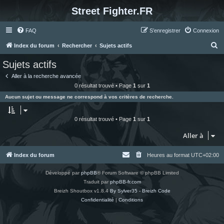
Street Fighter.FR
FAQ
S’enregistrer
Connexion
R
Index du forum
Rechercher
Sujets actifs
e
Sujets actifs
c
Aller à la recherche avancée
h
0 résultat trouvé • Page
1
sur
1
e
Aucun sujet ou message ne correspond à vos critères de recherche.
r
c
0 résultat trouvé • Page
1
sur
1
h
Aller à
e
r
Index du forum
Heures au format
UTC+02:00
Développé par
phpBB
® Forum Software © phpBB Limited
Traduit par
phpBB-fr.com
Breizh Shoutbox v1.8.4
By Sylver35 - Breizh Code
Confidentialité
|
Conditions