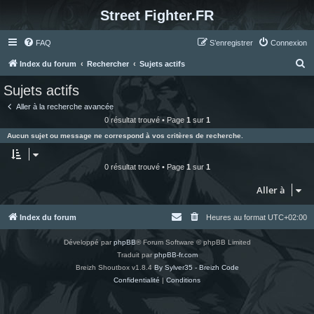
Street Fighter.FR
FAQ
S’enregistrer
Connexion
R
Index du forum
Rechercher
Sujets actifs
e
Sujets actifs
c
Aller à la recherche avancée
h
0 résultat trouvé • Page
1
sur
1
e
Aucun sujet ou message ne correspond à vos critères de recherche.
r
c
0 résultat trouvé • Page
1
sur
1
h
Aller à
e
r
Index du forum
Heures au format
UTC+02:00
Développé par
phpBB
® Forum Software © phpBB Limited
Traduit par
phpBB-fr.com
Breizh Shoutbox v1.8.4
By Sylver35 - Breizh Code
Confidentialité
|
Conditions