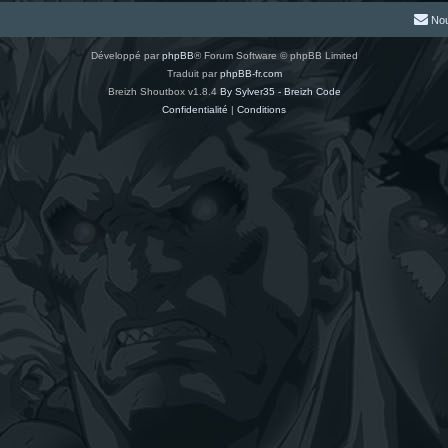
Nou
Développé par
phpBB
® Forum Software © phpBB Limited
Traduit par
phpBB-fr.com
Breizh Shoutbox v1.8.4
By Sylver35 - Breizh Code
Confidentialité
|
Conditions