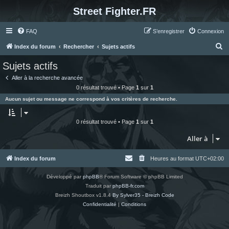
Street Fighter.FR
FAQ
S’enregistrer
Connexion
R
Index du forum
Rechercher
Sujets actifs
e
Sujets actifs
c
Aller à la recherche avancée
h
0 résultat trouvé • Page
1
sur
1
e
Aucun sujet ou message ne correspond à vos critères de recherche.
r
c
0 résultat trouvé • Page
1
sur
1
h
Aller à
e
r
Index du forum
Heures au format
UTC+02:00
Développé par
phpBB
® Forum Software © phpBB Limited
Traduit par
phpBB-fr.com
Breizh Shoutbox v1.8.4
By Sylver35 - Breizh Code
Confidentialité
|
Conditions