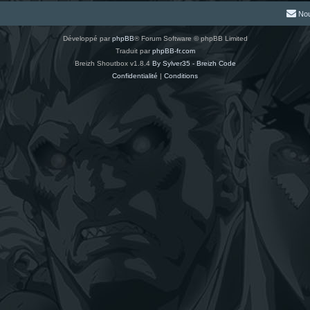
Nou
Développé par
phpBB
® Forum Software © phpBB Limited
Traduit par
phpBB-fr.com
Breizh Shoutbox v1.8.4
By Sylver35 - Breizh Code
Confidentialité
|
Conditions