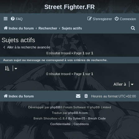
Street Fighter.FR
FAQ
S’enregistrer
Connexion
R
Index du forum
Rechercher
Sujets actifs
e
Sujets actifs
c
Aller à la recherche avancée
h
0 résultat trouvé • Page
1
sur
1
e
Aucun sujet ou message ne correspond à vos critères de recherche.
r
c
0 résultat trouvé • Page
1
sur
1
h
Aller à
e
r
Index du forum
Heures au format
UTC+02:00
Développé par
phpBB
® Forum Software © phpBB Limited
Traduit par
phpBB-fr.com
Breizh Shoutbox v1.8.4
By Sylver35 - Breizh Code
Confidentialité
|
Conditions