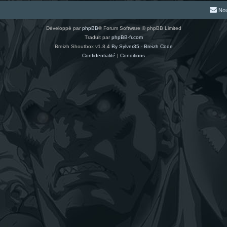
Nou
Développé par
phpBB
® Forum Software © phpBB Limited
Traduit par
phpBB-fr.com
Breizh Shoutbox v1.8.4
By Sylver35 - Breizh Code
Confidentialité
|
Conditions