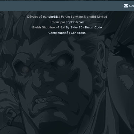
Nou
Développé par
phpBB
® Forum Software © phpBB Limited
Traduit par
phpBB-fr.com
Breizh Shoutbox v1.8.4
By Sylver35 - Breizh Code
Confidentialité
|
Conditions