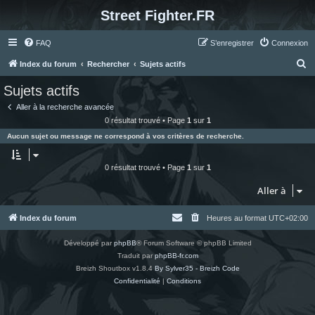
Street Fighter.FR
FAQ
S’enregistrer
Connexion
R
Index du forum
Rechercher
Sujets actifs
e
Sujets actifs
c
Aller à la recherche avancée
h
0 résultat trouvé • Page
1
sur
1
e
Aucun sujet ou message ne correspond à vos critères de recherche.
r
c
0 résultat trouvé • Page
1
sur
1
h
Aller à
e
r
Index du forum
Heures au format
UTC+02:00
Développé par
phpBB
® Forum Software © phpBB Limited
Traduit par
phpBB-fr.com
Breizh Shoutbox v1.8.4
By Sylver35 - Breizh Code
Confidentialité
|
Conditions