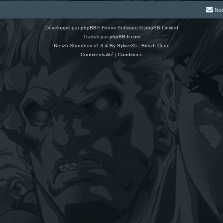
Nou
Développé par
phpBB
® Forum Software © phpBB Limited
Traduit par
phpBB-fr.com
Breizh Shoutbox v1.8.4
By Sylver35 - Breizh Code
Confidentialité
|
Conditions