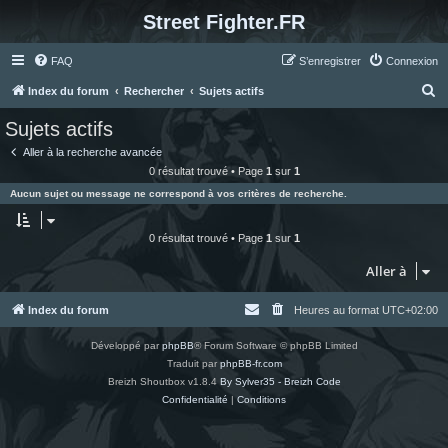
Street Fighter.FR
FAQ
S’enregistrer
Connexion
R
Index du forum
Rechercher
Sujets actifs
e
Sujets actifs
c
Aller à la recherche avancée
h
0 résultat trouvé • Page
1
sur
1
e
Aucun sujet ou message ne correspond à vos critères de recherche.
r
c
0 résultat trouvé • Page
1
sur
1
h
Aller à
e
r
Index du forum
Heures au format
UTC+02:00
Développé par
phpBB
® Forum Software © phpBB Limited
Traduit par
phpBB-fr.com
Breizh Shoutbox v1.8.4
By Sylver35 - Breizh Code
Confidentialité
|
Conditions