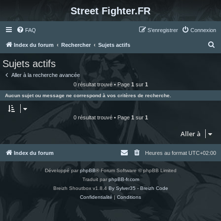
Street Fighter.FR
FAQ
S’enregistrer
Connexion
R
Index du forum
Rechercher
Sujets actifs
e
Sujets actifs
c
Aller à la recherche avancée
h
0 résultat trouvé • Page
1
sur
1
e
Aucun sujet ou message ne correspond à vos critères de recherche.
r
c
0 résultat trouvé • Page
1
sur
1
h
Aller à
e
r
Index du forum
Heures au format
UTC+02:00
Développé par
phpBB
® Forum Software © phpBB Limited
Traduit par
phpBB-fr.com
Breizh Shoutbox v1.8.4
By Sylver35 - Breizh Code
Confidentialité
|
Conditions