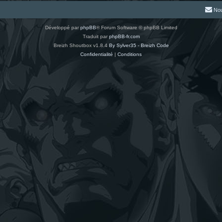
Nou
Développé par
phpBB
® Forum Software © phpBB Limited
Traduit par
phpBB-fr.com
Breizh Shoutbox v1.8.4
By Sylver35 - Breizh Code
Confidentialité
|
Conditions