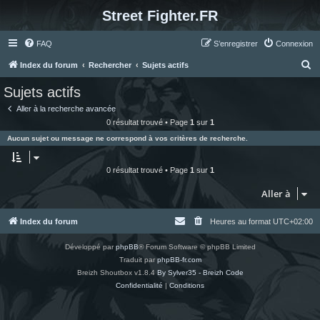
Street Fighter.FR
FAQ
S’enregistrer
Connexion
R
Index du forum
Rechercher
Sujets actifs
e
Sujets actifs
c
Aller à la recherche avancée
h
0 résultat trouvé • Page
1
sur
1
e
Aucun sujet ou message ne correspond à vos critères de recherche.
r
c
0 résultat trouvé • Page
1
sur
1
h
Aller à
e
r
Index du forum
Heures au format
UTC+02:00
Développé par
phpBB
® Forum Software © phpBB Limited
Traduit par
phpBB-fr.com
Breizh Shoutbox v1.8.4
By Sylver35 - Breizh Code
Confidentialité
|
Conditions