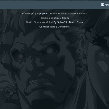
Nou
Développé par
phpBB
® Forum Software © phpBB Limited
Traduit par
phpBB-fr.com
Breizh Shoutbox v1.8.4
By Sylver35 - Breizh Code
Confidentialité
|
Conditions