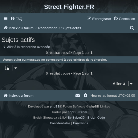
Street Fighter.FR
FAQ
S’enregistrer
Connexion
R
Index du forum
Rechercher
Sujets actifs
e
Sujets actifs
c
Aller à la recherche avancée
h
0 résultat trouvé • Page
1
sur
1
e
Aucun sujet ou message ne correspond à vos critères de recherche.
r
c
0 résultat trouvé • Page
1
sur
1
h
Aller à
e
r
Index du forum
Heures au format
UTC+02:00
Développé par
phpBB
® Forum Software © phpBB Limited
Traduit par
phpBB-fr.com
Breizh Shoutbox v1.8.4
By Sylver35 - Breizh Code
Confidentialité
|
Conditions