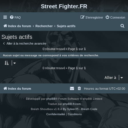
Street Fighter.FR
FAQ
S’enregistrer
Connexion
R
Index du forum
Rechercher
Sujets actifs
e
Sujets actifs
c
Aller à la recherche avancée
h
0 résultat trouvé • Page
1
sur
1
e
Aucun sujet ou message ne correspond à vos critères de recherche.
r
c
0 résultat trouvé • Page
1
sur
1
h
Aller à
e
r
Index du forum
Heures au format
UTC+02:00
Développé par
phpBB
® Forum Software © phpBB Limited
Traduit par
phpBB-fr.com
Breizh Shoutbox v1.8.4
By Sylver35 - Breizh Code
Confidentialité
|
Conditions