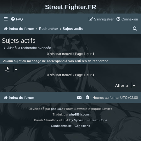
Street Fighter.FR
FAQ
S’enregistrer
Connexion
R
Index du forum
Rechercher
Sujets actifs
e
Sujets actifs
c
Aller à la recherche avancée
h
0 résultat trouvé • Page
1
sur
1
e
Aucun sujet ou message ne correspond à vos critères de recherche.
r
c
0 résultat trouvé • Page
1
sur
1
h
Aller à
e
r
Index du forum
Heures au format
UTC+02:00
Développé par
phpBB
® Forum Software © phpBB Limited
Traduit par
phpBB-fr.com
Breizh Shoutbox v1.8.4
By Sylver35 - Breizh Code
Confidentialité
|
Conditions