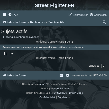
Street Fighter.FR
FAQ
S’enregistrer
Connexion
R
Index du forum
Rechercher
Sujets actifs
e
Sujets actifs
c
Aller à la recherche avancée
h
0 résultat trouvé • Page
1
sur
1
e
Aucun sujet ou message ne correspond à vos critères de recherche.
r
c
0 résultat trouvé • Page
1
sur
1
h
Aller à
e
r
Index du forum
Heures au format
UTC+02:00
Développé par
phpBB
® Forum Software © phpBB Limited
Traduit par
phpBB-fr.com
Breizh Shoutbox v1.8.4
By Sylver35 - Breizh Code
Confidentialité
|
Conditions