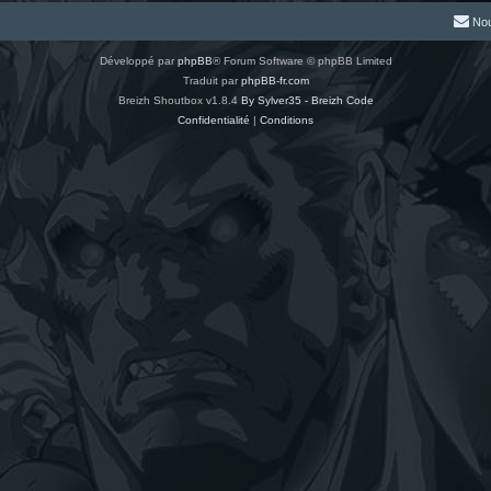
Nou
Développé par
phpBB
® Forum Software © phpBB Limited
Traduit par
phpBB-fr.com
Breizh Shoutbox v1.8.4
By Sylver35 - Breizh Code
Confidentialité
|
Conditions