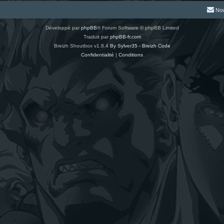
Nou
Développé par
phpBB
® Forum Software © phpBB Limited
Traduit par
phpBB-fr.com
Breizh Shoutbox v1.8.4
By Sylver35 - Breizh Code
Confidentialité
|
Conditions