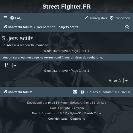
Street Fighter.FR
FAQ
S’enregistrer
Connexion
R
Index du forum
Rechercher
Sujets actifs
e
Sujets actifs
c
Aller à la recherche avancée
h
0 résultat trouvé • Page
1
sur
1
e
Aucun sujet ou message ne correspond à vos critères de recherche.
r
c
0 résultat trouvé • Page
1
sur
1
h
Aller à
e
r
Index du forum
Heures au format
UTC+02:00
Développé par
phpBB
® Forum Software © phpBB Limited
Traduit par
phpBB-fr.com
Breizh Shoutbox v1.8.4
By Sylver35 - Breizh Code
Confidentialité
|
Conditions