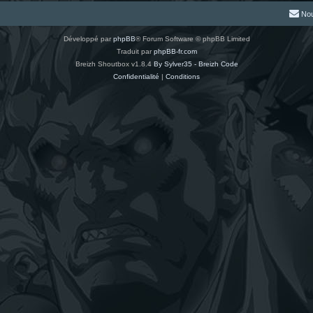
Nou
Développé par
phpBB
® Forum Software © phpBB Limited
Traduit par
phpBB-fr.com
Breizh Shoutbox v1.8.4
By Sylver35 - Breizh Code
Confidentialité
|
Conditions