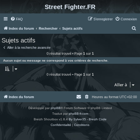
Street Fighter.FR
FAQ
S’enregistrer
Connexion
R
Index du forum
Rechercher
Sujets actifs
e
Sujets actifs
c
Aller à la recherche avancée
h
0 résultat trouvé • Page
1
sur
1
e
Aucun sujet ou message ne correspond à vos critères de recherche.
r
c
0 résultat trouvé • Page
1
sur
1
h
Aller à
e
r
Index du forum
Heures au format
UTC+02:00
Développé par
phpBB
® Forum Software © phpBB Limited
Traduit par
phpBB-fr.com
Breizh Shoutbox v1.8.4
By Sylver35 - Breizh Code
Confidentialité
|
Conditions