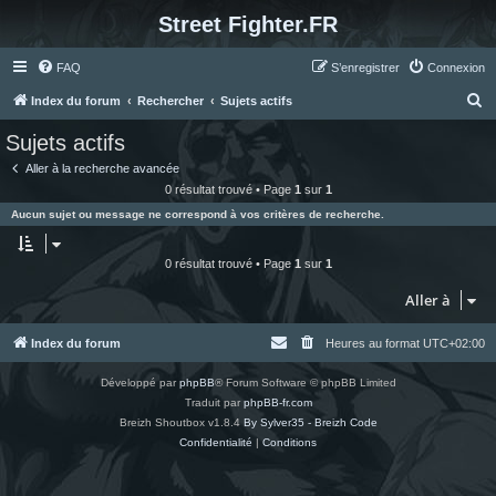
Street Fighter.FR
FAQ
S’enregistrer
Connexion
R
Index du forum
Rechercher
Sujets actifs
e
Sujets actifs
c
Aller à la recherche avancée
h
0 résultat trouvé • Page
1
sur
1
e
Aucun sujet ou message ne correspond à vos critères de recherche.
r
c
0 résultat trouvé • Page
1
sur
1
h
Aller à
e
r
Index du forum
Heures au format
UTC+02:00
Développé par
phpBB
® Forum Software © phpBB Limited
Traduit par
phpBB-fr.com
Breizh Shoutbox v1.8.4
By Sylver35 - Breizh Code
Confidentialité
|
Conditions