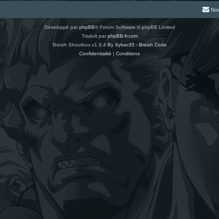
Nou
Développé par
phpBB
® Forum Software © phpBB Limited
Traduit par
phpBB-fr.com
Breizh Shoutbox v1.8.4
By Sylver35 - Breizh Code
Confidentialité
|
Conditions