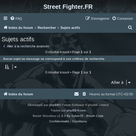
Street Fighter.FR
FAQ
S’enregistrer
Connexion
R
Index du forum
Rechercher
Sujets actifs
e
Sujets actifs
c
Aller à la recherche avancée
h
0 résultat trouvé • Page
1
sur
1
e
Aucun sujet ou message ne correspond à vos critères de recherche.
r
c
0 résultat trouvé • Page
1
sur
1
h
Aller à
e
r
Index du forum
Heures au format
UTC+02:00
Développé par
phpBB
® Forum Software © phpBB Limited
Traduit par
phpBB-fr.com
Breizh Shoutbox v1.8.4
By Sylver35 - Breizh Code
Confidentialité
|
Conditions