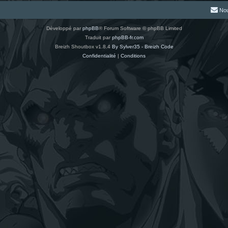
Nou
Développé par
phpBB
® Forum Software © phpBB Limited
Traduit par
phpBB-fr.com
Breizh Shoutbox v1.8.4
By Sylver35 - Breizh Code
Confidentialité
|
Conditions