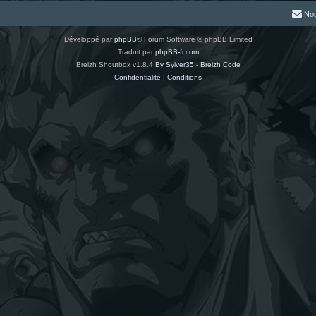
Nou
Développé par
phpBB
® Forum Software © phpBB Limited
Traduit par
phpBB-fr.com
Breizh Shoutbox v1.8.4
By Sylver35 - Breizh Code
Confidentialité
|
Conditions