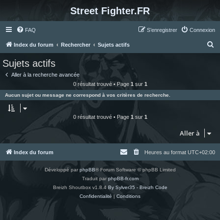
Street Fighter.FR
FAQ
S’enregistrer
Connexion
R
Index du forum
Rechercher
Sujets actifs
e
Sujets actifs
c
Aller à la recherche avancée
h
0 résultat trouvé • Page
1
sur
1
e
Aucun sujet ou message ne correspond à vos critères de recherche.
r
c
0 résultat trouvé • Page
1
sur
1
h
Aller à
e
r
Index du forum
Heures au format
UTC+02:00
Développé par
phpBB
® Forum Software © phpBB Limited
Traduit par
phpBB-fr.com
Breizh Shoutbox v1.8.4
By Sylver35 - Breizh Code
Confidentialité
|
Conditions