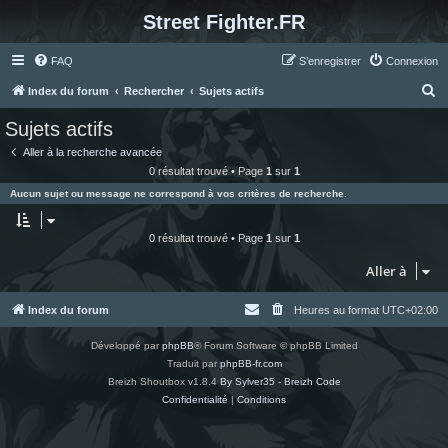
Street Fighter.FR
FAQ
S’enregistrer
Connexion
R
Index du forum
Rechercher
Sujets actifs
e
Sujets actifs
c
Aller à la recherche avancée
h
0 résultat trouvé • Page
1
sur
1
e
Aucun sujet ou message ne correspond à vos critères de recherche.
r
c
0 résultat trouvé • Page
1
sur
1
h
Aller à
e
r
Index du forum
Heures au format
UTC+02:00
Développé par
phpBB
® Forum Software © phpBB Limited
Traduit par
phpBB-fr.com
Breizh Shoutbox v1.8.4
By Sylver35 - Breizh Code
Confidentialité
|
Conditions