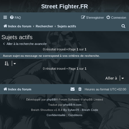
Street Fighter.FR
FAQ
S’enregistrer
Connexion
R
Index du forum
Rechercher
Sujets actifs
e
Sujets actifs
c
Aller à la recherche avancée
h
0 résultat trouvé • Page
1
sur
1
e
Aucun sujet ou message ne correspond à vos critères de recherche.
r
c
0 résultat trouvé • Page
1
sur
1
h
Aller à
e
r
Index du forum
Heures au format
UTC+02:00
Développé par
phpBB
® Forum Software © phpBB Limited
Traduit par
phpBB-fr.com
Breizh Shoutbox v1.8.4
By Sylver35 - Breizh Code
Confidentialité
|
Conditions