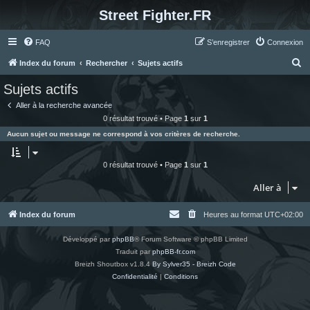
Street Fighter.FR
FAQ
S’enregistrer
Connexion
R
Index du forum
Rechercher
Sujets actifs
e
Sujets actifs
c
Aller à la recherche avancée
h
0 résultat trouvé • Page
1
sur
1
e
Aucun sujet ou message ne correspond à vos critères de recherche.
r
c
0 résultat trouvé • Page
1
sur
1
h
Aller à
e
r
Index du forum
Heures au format
UTC+02:00
Développé par
phpBB
® Forum Software © phpBB Limited
Traduit par
phpBB-fr.com
Breizh Shoutbox v1.8.4
By Sylver35 - Breizh Code
Confidentialité
|
Conditions