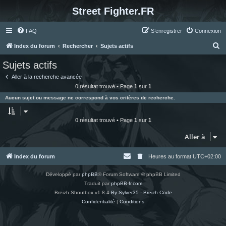
Street Fighter.FR
FAQ
S’enregistrer
Connexion
R
Index du forum
Rechercher
Sujets actifs
e
Sujets actifs
c
Aller à la recherche avancée
h
0 résultat trouvé • Page
1
sur
1
e
Aucun sujet ou message ne correspond à vos critères de recherche.
r
c
0 résultat trouvé • Page
1
sur
1
h
Aller à
e
r
Index du forum
Heures au format
UTC+02:00
Développé par
phpBB
® Forum Software © phpBB Limited
Traduit par
phpBB-fr.com
Breizh Shoutbox v1.8.4
By Sylver35 - Breizh Code
Confidentialité
|
Conditions