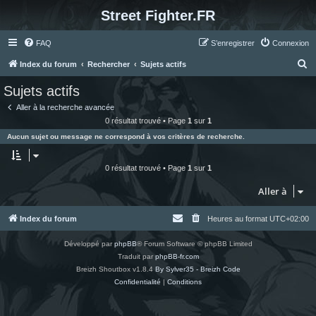
Street Fighter.FR
FAQ
S’enregistrer
Connexion
R
Index du forum
Rechercher
Sujets actifs
e
Sujets actifs
c
Aller à la recherche avancée
h
0 résultat trouvé • Page
1
sur
1
e
Aucun sujet ou message ne correspond à vos critères de recherche.
r
c
0 résultat trouvé • Page
1
sur
1
h
Aller à
e
r
Index du forum
Heures au format
UTC+02:00
Développé par
phpBB
® Forum Software © phpBB Limited
Traduit par
phpBB-fr.com
Breizh Shoutbox v1.8.4
By Sylver35 - Breizh Code
Confidentialité
|
Conditions