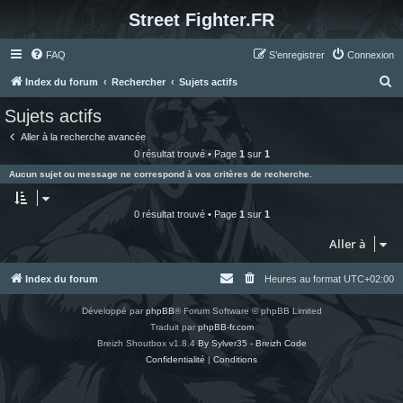
Street Fighter.FR
FAQ
S’enregistrer
Connexion
R
Index du forum
Rechercher
Sujets actifs
e
Sujets actifs
c
Aller à la recherche avancée
h
0 résultat trouvé • Page
1
sur
1
e
Aucun sujet ou message ne correspond à vos critères de recherche.
r
c
0 résultat trouvé • Page
1
sur
1
h
Aller à
e
r
Index du forum
Heures au format
UTC+02:00
Développé par
phpBB
® Forum Software © phpBB Limited
Traduit par
phpBB-fr.com
Breizh Shoutbox v1.8.4
By Sylver35 - Breizh Code
Confidentialité
|
Conditions