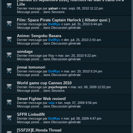
Lille
Dernier message par
yahari
«
mer. sept. 08, 2010 11:12 pm
Message posté… dans
Sessions
Film: Space Pirate Captain Harlock ( Albator quoi )
Dernier message par
EvilRyu
«
sam. juil. 31, 2010 6:44 pm
Message posté… dans
Discussion générale
Anime: Sengoku Basara
Dernier message par
EvilRyu
«
dim. juil. 25, 2010 2:43 am
Message posté… dans
Discussion générale
sondage
Dernier message par
Ray
«
mar. avr. 20, 2010 9:22 pm
Message posté… dans
Discussion générale
jinnai tomonori
Dernier message par
EvilRyu
«
mar. avr. 20, 2010 5:24 pm
Message posté… dans
Discussion générale
World game cup Cannes 2010
Dernier message par
psychogore
«
mar. oct. 06, 2009 12:02 pm
Message posté… dans
Sessions
Street Fighter Web revient!
Dernier message par
veja
«
lun. sept. 07, 2009 9:56 pm
Message posté… dans
Discussion générale
SFFR LinkedIN
Dernier message par
EvilRyu
«
mer. juil. 08, 2009 4:47 pm
Message posté… dans
Discussion générale
[SSF2X]E.Honda Thread