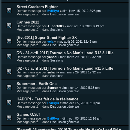
Street Crackers Fighter
Dernier message par
EvilRyu
«
dim. janv. 15, 2012 2:28 pm
Message posté… dans
Discussion générale
Cannes 2012
Dernier message par
Auber1083
«
mar. oct. 18, 2011 8:19 pm
Message posté… dans
Sessions
[Evo2011] Super Street Fighter 2X
Dernier message par
veja
«
mar. août 02, 2011 12:43 pm
Message posté… dans
Discussion générale
[23 - 24 avril 2011] Tournois No Man's Land R12 à Lille
Dernier message par
yahari
«
mar. mars 29, 2011 12:32 am
Message posté… dans
Sessions
[02 - 03 avril 2011] Tournois No Man's Land R11 à Lille
Dernier message par
yahari
«
mar. mars 29, 2011 12:32 am
Message posté… dans
Sessions
Superman - Earth One
Dernier message par
Septon
«
dim. nov. 14, 2010 5:13 pm
Message posté… dans
Discussion générale
HADOPI - Free fait de la résistance
Dernier message par
EvilRyu
«
mar. oct. 05, 2010 3:10 pm
Message posté… dans
Discussion générale
Games O.S.T
Dernier message par
EvilRyu
«
dim. oct. 03, 2010 12:16 am
Message posté… dans
Discussion générale
[Samedi 25 septembre 2010] Tournois No Man's Land R4 à