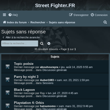
Street Fighter.FR
FAQ
S’enregistrer
Connexion
R
Index du forum
Rechercher
Sujets sans réponse
e
Sujets sans réponse
c
Aller à la recherche avancée
h
Rechercher
Recherche avancée
e
35 résultats trouvés • Page
1
sur
1
r
Sujets
c
Topic poésie
h
Dernier message par
abouhourayra
«
jeu. août 14, 2025 9:55 am
e
Message posté… dans
Discussion générale
r
Parry by night 3
Dernier message par
Auber1083
«
sam. oct. 23, 2021 1:59 pm
Message posté… dans
Sessions
Black Lagoon
Dernier message par
Ray
«
lun. juil. 27, 2020 4:45 am
Message posté… dans
Discussion générale
Playstation 4: Orbis
Dernier message par
hatsumomo
«
sam. mars 31, 2012 9:46 pm
Message posté… dans
Discussion générale