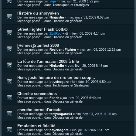
Dernier message par
veja
«
mar. avr. 21, 2009 1:22 pm
Message posté… dans
Techniques et Stratégies
Histoire du shoryuken
Dernier message par
Ninjardin
«
mar. mars 31, 2009 8:07 pm
Message posté… dans
Discussion générale
Street Fighter Flash Collab
Dernier message par
EvilRyu
«
dim. févr. 08, 2009 4:14 pm
Message posté… dans
Discussion générale
[Rennes]Stunfest 2008
Dernier message par
Resident Fighter
«
mer. avr. 09, 2008 12:18 pm
Message posté… dans
Discussion générale
La fête de l'animation 2008 à lille
Dernier message par
Ninjardin
«
ven. févr. 29, 2008 8:48 pm
Message posté… dans
Discussion générale
Hem, juste histoire de rire un bon coup...
Dernier message par
psychogore
«
lun. déc. 10, 2007 9:50 am
Message posté… dans
Techniques et Stratégies
Cherche screenshots
Dernier message par
Fenrir
«
jeu. nov. 29, 2007 6:40 am
Message posté… dans
Discussion générale
cherche borne d'arcade
Dernier message par
terrybogard94
«
dim. nov. 04, 2007 11:26 am
Message posté… dans
Discussion générale
Emulation et fidelité...
Dernier message par
psychogore
«
lun. juil. 02, 2007 5:31 pm
Message posté… dans
Discussion générale