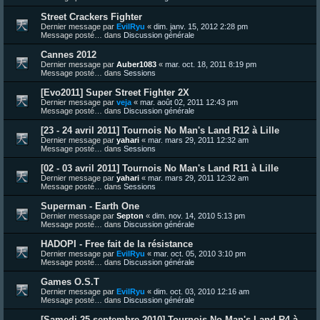
Street Crackers Fighter
Dernier message par
EvilRyu
«
dim. janv. 15, 2012 2:28 pm
Message posté… dans
Discussion générale
Cannes 2012
Dernier message par
Auber1083
«
mar. oct. 18, 2011 8:19 pm
Message posté… dans
Sessions
[Evo2011] Super Street Fighter 2X
Dernier message par
veja
«
mar. août 02, 2011 12:43 pm
Message posté… dans
Discussion générale
[23 - 24 avril 2011] Tournois No Man's Land R12 à Lille
Dernier message par
yahari
«
mar. mars 29, 2011 12:32 am
Message posté… dans
Sessions
[02 - 03 avril 2011] Tournois No Man's Land R11 à Lille
Dernier message par
yahari
«
mar. mars 29, 2011 12:32 am
Message posté… dans
Sessions
Superman - Earth One
Dernier message par
Septon
«
dim. nov. 14, 2010 5:13 pm
Message posté… dans
Discussion générale
HADOPI - Free fait de la résistance
Dernier message par
EvilRyu
«
mar. oct. 05, 2010 3:10 pm
Message posté… dans
Discussion générale
Games O.S.T
Dernier message par
EvilRyu
«
dim. oct. 03, 2010 12:16 am
Message posté… dans
Discussion générale
[Samedi 25 septembre 2010] Tournois No Man's Land R4 à