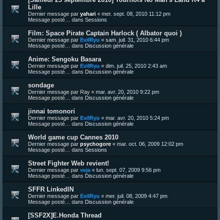
Lille
Dernier message par
yahari
«
mer. sept. 08, 2010 11:12 pm
Message posté… dans
Sessions
Film: Space Pirate Captain Harlock ( Albator quoi )
Dernier message par
EvilRyu
«
sam. juil. 31, 2010 6:44 pm
Message posté… dans
Discussion générale
Anime: Sengoku Basara
Dernier message par
EvilRyu
«
dim. juil. 25, 2010 2:43 am
Message posté… dans
Discussion générale
sondage
Dernier message par
Ray
«
mar. avr. 20, 2010 9:22 pm
Message posté… dans
Discussion générale
jinnai tomonori
Dernier message par
EvilRyu
«
mar. avr. 20, 2010 5:24 pm
Message posté… dans
Discussion générale
World game cup Cannes 2010
Dernier message par
psychogore
«
mar. oct. 06, 2009 12:02 pm
Message posté… dans
Sessions
Street Fighter Web revient!
Dernier message par
veja
«
lun. sept. 07, 2009 9:56 pm
Message posté… dans
Discussion générale
SFFR LinkedIN
Dernier message par
EvilRyu
«
mer. juil. 08, 2009 4:47 pm
Message posté… dans
Discussion générale
[SSF2X]E.Honda Thread