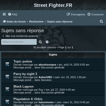
Street Fighter.FR
FAQ
S’enregistrer
Connexion
R
Index du forum
Rechercher
Sujets sans réponse
e
Sujets sans réponse
c
Aller à la recherche avancée
h
Rechercher
Recherche avancée
e
35 résultats trouvés • Page
1
sur
1
r
Sujets
c
Topic poésie
h
Dernier message par
abouhourayra
«
jeu. août 14, 2025 9:55 am
e
Message posté… dans
Discussion générale
r
Parry by night 3
Dernier message par
Auber1083
«
sam. oct. 23, 2021 1:59 pm
Message posté… dans
Sessions
Black Lagoon
Dernier message par
Ray
«
lun. juil. 27, 2020 4:45 am
Message posté… dans
Discussion générale
Playstation 4: Orbis
Dernier message par
hatsumomo
«
sam. mars 31, 2012 9:46 pm
Message posté… dans
Discussion générale