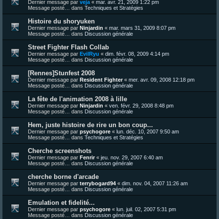
Dernier message par
veja
«
mar. avr. 21, 2009 1:22 pm
Message posté… dans
Techniques et Stratégies
Histoire du shoryuken
Dernier message par
Ninjardin
«
mar. mars 31, 2009 8:07 pm
Message posté… dans
Discussion générale
Street Fighter Flash Collab
Dernier message par
EvilRyu
«
dim. févr. 08, 2009 4:14 pm
Message posté… dans
Discussion générale
[Rennes]Stunfest 2008
Dernier message par
Resident Fighter
«
mer. avr. 09, 2008 12:18 pm
Message posté… dans
Discussion générale
La fête de l'animation 2008 à lille
Dernier message par
Ninjardin
«
ven. févr. 29, 2008 8:48 pm
Message posté… dans
Discussion générale
Hem, juste histoire de rire un bon coup...
Dernier message par
psychogore
«
lun. déc. 10, 2007 9:50 am
Message posté… dans
Techniques et Stratégies
Cherche screenshots
Dernier message par
Fenrir
«
jeu. nov. 29, 2007 6:40 am
Message posté… dans
Discussion générale
cherche borne d'arcade
Dernier message par
terrybogard94
«
dim. nov. 04, 2007 11:26 am
Message posté… dans
Discussion générale
Emulation et fidelité...
Dernier message par
psychogore
«
lun. juil. 02, 2007 5:31 pm
Message posté… dans
Discussion générale