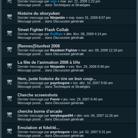
Dernier message par
veja
«
mar. avr. 21, 2009 1:22 pm
Message posté… dans
Techniques et Stratégies
Histoire du shoryuken
Dernier message par
Ninjardin
«
mar. mars 31, 2009 8:07 pm
Message posté… dans
Discussion générale
Street Fighter Flash Collab
Dernier message par
EvilRyu
«
dim. févr. 08, 2009 4:14 pm
Message posté… dans
Discussion générale
[Rennes]Stunfest 2008
Dernier message par
Resident Fighter
«
mer. avr. 09, 2008 12:18 pm
Message posté… dans
Discussion générale
La fête de l'animation 2008 à lille
Dernier message par
Ninjardin
«
ven. févr. 29, 2008 8:48 pm
Message posté… dans
Discussion générale
Hem, juste histoire de rire un bon coup...
Dernier message par
psychogore
«
lun. déc. 10, 2007 9:50 am
Message posté… dans
Techniques et Stratégies
Cherche screenshots
Dernier message par
Fenrir
«
jeu. nov. 29, 2007 6:40 am
Message posté… dans
Discussion générale
cherche borne d'arcade
Dernier message par
terrybogard94
«
dim. nov. 04, 2007 11:26 am
Message posté… dans
Discussion générale
Emulation et fidelité...
Dernier message par
psychogore
«
lun. juil. 02, 2007 5:31 pm
Message posté… dans
Discussion générale