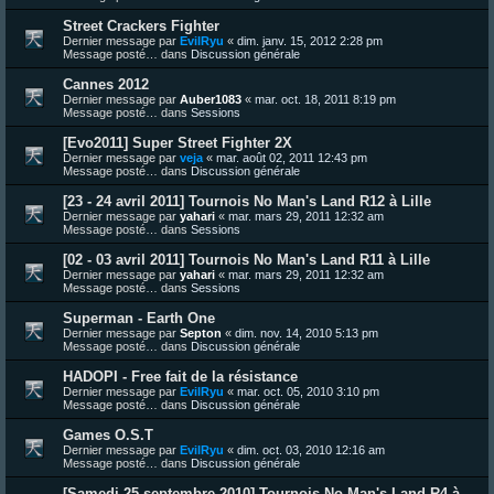
Street Crackers Fighter
Dernier message par
EvilRyu
«
dim. janv. 15, 2012 2:28 pm
Message posté… dans
Discussion générale
Cannes 2012
Dernier message par
Auber1083
«
mar. oct. 18, 2011 8:19 pm
Message posté… dans
Sessions
[Evo2011] Super Street Fighter 2X
Dernier message par
veja
«
mar. août 02, 2011 12:43 pm
Message posté… dans
Discussion générale
[23 - 24 avril 2011] Tournois No Man's Land R12 à Lille
Dernier message par
yahari
«
mar. mars 29, 2011 12:32 am
Message posté… dans
Sessions
[02 - 03 avril 2011] Tournois No Man's Land R11 à Lille
Dernier message par
yahari
«
mar. mars 29, 2011 12:32 am
Message posté… dans
Sessions
Superman - Earth One
Dernier message par
Septon
«
dim. nov. 14, 2010 5:13 pm
Message posté… dans
Discussion générale
HADOPI - Free fait de la résistance
Dernier message par
EvilRyu
«
mar. oct. 05, 2010 3:10 pm
Message posté… dans
Discussion générale
Games O.S.T
Dernier message par
EvilRyu
«
dim. oct. 03, 2010 12:16 am
Message posté… dans
Discussion générale
[Samedi 25 septembre 2010] Tournois No Man's Land R4 à