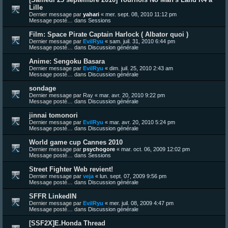
Lille
Dernier message par
yahari
«
mer. sept. 08, 2010 11:12 pm
Message posté… dans
Sessions
Film: Space Pirate Captain Harlock ( Albator quoi )
Dernier message par
EvilRyu
«
sam. juil. 31, 2010 6:44 pm
Message posté… dans
Discussion générale
Anime: Sengoku Basara
Dernier message par
EvilRyu
«
dim. juil. 25, 2010 2:43 am
Message posté… dans
Discussion générale
sondage
Dernier message par
Ray
«
mar. avr. 20, 2010 9:22 pm
Message posté… dans
Discussion générale
jinnai tomonori
Dernier message par
EvilRyu
«
mar. avr. 20, 2010 5:24 pm
Message posté… dans
Discussion générale
World game cup Cannes 2010
Dernier message par
psychogore
«
mar. oct. 06, 2009 12:02 pm
Message posté… dans
Sessions
Street Fighter Web revient!
Dernier message par
veja
«
lun. sept. 07, 2009 9:56 pm
Message posté… dans
Discussion générale
SFFR LinkedIN
Dernier message par
EvilRyu
«
mer. juil. 08, 2009 4:47 pm
Message posté… dans
Discussion générale
[SSF2X]E.Honda Thread