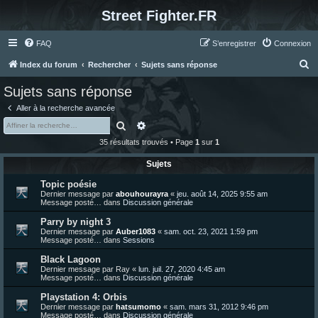
Street Fighter.FR
FAQ
S’enregistrer
Connexion
R
Index du forum
Rechercher
Sujets sans réponse
e
Sujets sans réponse
c
Aller à la recherche avancée
h
Rechercher
Recherche avancée
e
35 résultats trouvés • Page
1
sur
1
r
Sujets
c
Topic poésie
h
Dernier message par
abouhourayra
«
jeu. août 14, 2025 9:55 am
e
Message posté… dans
Discussion générale
r
Parry by night 3
Dernier message par
Auber1083
«
sam. oct. 23, 2021 1:59 pm
Message posté… dans
Sessions
Black Lagoon
Dernier message par
Ray
«
lun. juil. 27, 2020 4:45 am
Message posté… dans
Discussion générale
Playstation 4: Orbis
Dernier message par
hatsumomo
«
sam. mars 31, 2012 9:46 pm
Message posté… dans
Discussion générale