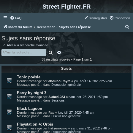
Street Fighter.FR
FAQ
S’enregistrer
Connexion
R
Index du forum
Rechercher
Sujets sans réponse
e
Sujets sans réponse
c
Aller à la recherche avancée
h
Rechercher
Recherche avancée
e
35 résultats trouvés • Page
1
sur
1
r
Sujets
c
Topic poésie
h
Dernier message par
abouhourayra
«
jeu. août 14, 2025 9:55 am
e
Message posté… dans
Discussion générale
r
Parry by night 3
Dernier message par
Auber1083
«
sam. oct. 23, 2021 1:59 pm
Message posté… dans
Sessions
Black Lagoon
Dernier message par
Ray
«
lun. juil. 27, 2020 4:45 am
Message posté… dans
Discussion générale
Playstation 4: Orbis
Dernier message par
hatsumomo
«
sam. mars 31, 2012 9:46 pm
Message posté… dans
Discussion générale