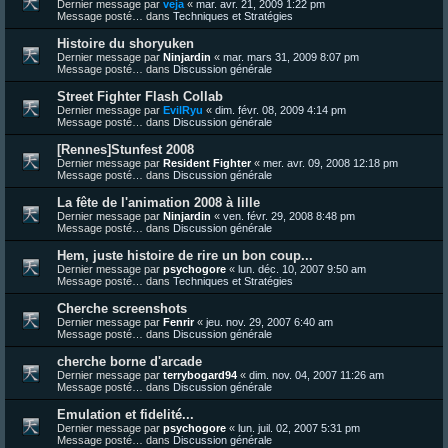
Dernier message par
veja
«
mar. avr. 21, 2009 1:22 pm
Message posté… dans
Techniques et Stratégies
Histoire du shoryuken
Dernier message par
Ninjardin
«
mar. mars 31, 2009 8:07 pm
Message posté… dans
Discussion générale
Street Fighter Flash Collab
Dernier message par
EvilRyu
«
dim. févr. 08, 2009 4:14 pm
Message posté… dans
Discussion générale
[Rennes]Stunfest 2008
Dernier message par
Resident Fighter
«
mer. avr. 09, 2008 12:18 pm
Message posté… dans
Discussion générale
La fête de l'animation 2008 à lille
Dernier message par
Ninjardin
«
ven. févr. 29, 2008 8:48 pm
Message posté… dans
Discussion générale
Hem, juste histoire de rire un bon coup...
Dernier message par
psychogore
«
lun. déc. 10, 2007 9:50 am
Message posté… dans
Techniques et Stratégies
Cherche screenshots
Dernier message par
Fenrir
«
jeu. nov. 29, 2007 6:40 am
Message posté… dans
Discussion générale
cherche borne d'arcade
Dernier message par
terrybogard94
«
dim. nov. 04, 2007 11:26 am
Message posté… dans
Discussion générale
Emulation et fidelité...
Dernier message par
psychogore
«
lun. juil. 02, 2007 5:31 pm
Message posté… dans
Discussion générale