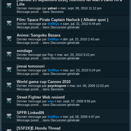
Lille
Dernier message par
yahari
«
mer. sept. 08, 2010 11:12 pm
Message posté… dans
Sessions
Film: Space Pirate Captain Harlock ( Albator quoi )
Dernier message par
EvilRyu
«
sam. juil. 31, 2010 6:44 pm
Message posté… dans
Discussion générale
Anime: Sengoku Basara
Dernier message par
EvilRyu
«
dim. juil. 25, 2010 2:43 am
Message posté… dans
Discussion générale
sondage
Dernier message par
Ray
«
mar. avr. 20, 2010 9:22 pm
Message posté… dans
Discussion générale
jinnai tomonori
Dernier message par
EvilRyu
«
mar. avr. 20, 2010 5:24 pm
Message posté… dans
Discussion générale
World game cup Cannes 2010
Dernier message par
psychogore
«
mar. oct. 06, 2009 12:02 pm
Message posté… dans
Sessions
Street Fighter Web revient!
Dernier message par
veja
«
lun. sept. 07, 2009 9:56 pm
Message posté… dans
Discussion générale
SFFR LinkedIN
Dernier message par
EvilRyu
«
mer. juil. 08, 2009 4:47 pm
Message posté… dans
Discussion générale
[SSF2X]E.Honda Thread