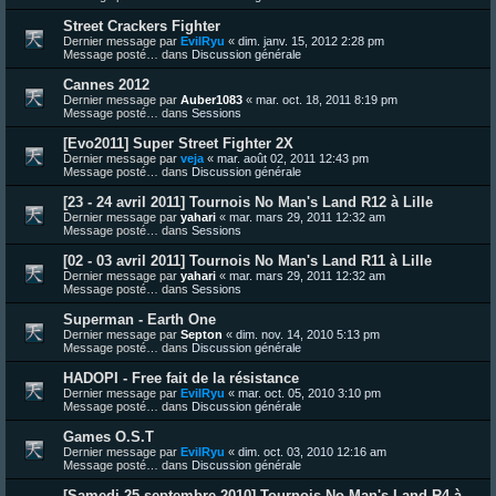
Street Crackers Fighter
Dernier message par
EvilRyu
«
dim. janv. 15, 2012 2:28 pm
Message posté… dans
Discussion générale
Cannes 2012
Dernier message par
Auber1083
«
mar. oct. 18, 2011 8:19 pm
Message posté… dans
Sessions
[Evo2011] Super Street Fighter 2X
Dernier message par
veja
«
mar. août 02, 2011 12:43 pm
Message posté… dans
Discussion générale
[23 - 24 avril 2011] Tournois No Man's Land R12 à Lille
Dernier message par
yahari
«
mar. mars 29, 2011 12:32 am
Message posté… dans
Sessions
[02 - 03 avril 2011] Tournois No Man's Land R11 à Lille
Dernier message par
yahari
«
mar. mars 29, 2011 12:32 am
Message posté… dans
Sessions
Superman - Earth One
Dernier message par
Septon
«
dim. nov. 14, 2010 5:13 pm
Message posté… dans
Discussion générale
HADOPI - Free fait de la résistance
Dernier message par
EvilRyu
«
mar. oct. 05, 2010 3:10 pm
Message posté… dans
Discussion générale
Games O.S.T
Dernier message par
EvilRyu
«
dim. oct. 03, 2010 12:16 am
Message posté… dans
Discussion générale
[Samedi 25 septembre 2010] Tournois No Man's Land R4 à