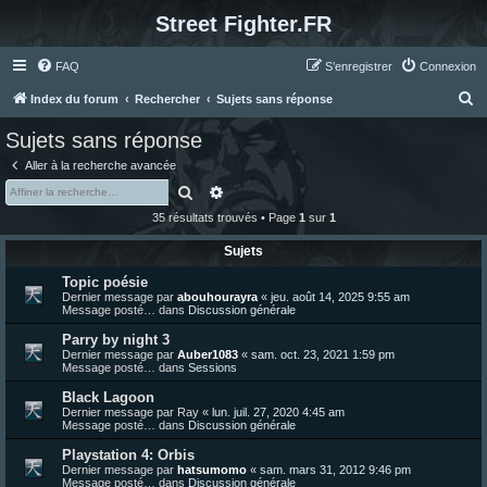
Street Fighter.FR
FAQ
S’enregistrer
Connexion
R
Index du forum
Rechercher
Sujets sans réponse
e
Sujets sans réponse
c
Aller à la recherche avancée
h
Rechercher
Recherche avancée
e
35 résultats trouvés • Page
1
sur
1
r
Sujets
c
Topic poésie
h
Dernier message par
abouhourayra
«
jeu. août 14, 2025 9:55 am
e
Message posté… dans
Discussion générale
r
Parry by night 3
Dernier message par
Auber1083
«
sam. oct. 23, 2021 1:59 pm
Message posté… dans
Sessions
Black Lagoon
Dernier message par
Ray
«
lun. juil. 27, 2020 4:45 am
Message posté… dans
Discussion générale
Playstation 4: Orbis
Dernier message par
hatsumomo
«
sam. mars 31, 2012 9:46 pm
Message posté… dans
Discussion générale