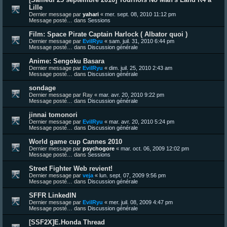
Lille
Dernier message par
yahari
«
mer. sept. 08, 2010 11:12 pm
Message posté… dans
Sessions
Film: Space Pirate Captain Harlock ( Albator quoi )
Dernier message par
EvilRyu
«
sam. juil. 31, 2010 6:44 pm
Message posté… dans
Discussion générale
Anime: Sengoku Basara
Dernier message par
EvilRyu
«
dim. juil. 25, 2010 2:43 am
Message posté… dans
Discussion générale
sondage
Dernier message par
Ray
«
mar. avr. 20, 2010 9:22 pm
Message posté… dans
Discussion générale
jinnai tomonori
Dernier message par
EvilRyu
«
mar. avr. 20, 2010 5:24 pm
Message posté… dans
Discussion générale
World game cup Cannes 2010
Dernier message par
psychogore
«
mar. oct. 06, 2009 12:02 pm
Message posté… dans
Sessions
Street Fighter Web revient!
Dernier message par
veja
«
lun. sept. 07, 2009 9:56 pm
Message posté… dans
Discussion générale
SFFR LinkedIN
Dernier message par
EvilRyu
«
mer. juil. 08, 2009 4:47 pm
Message posté… dans
Discussion générale
[SSF2X]E.Honda Thread