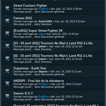
Street Crackers Fighter
Dernier message par
EvilRyu
«
dim. janv. 15, 2012 2:28 pm
Message posté… dans
Discussion générale
Cannes 2012
Dernier message par
Auber1083
«
mar. oct. 18, 2011 8:19 pm
Message posté… dans
Sessions
[Evo2011] Super Street Fighter 2X
Dernier message par
veja
«
mar. août 02, 2011 12:43 pm
Message posté… dans
Discussion générale
[23 - 24 avril 2011] Tournois No Man's Land R12 à Lille
Dernier message par
yahari
«
mar. mars 29, 2011 12:32 am
Message posté… dans
Sessions
[02 - 03 avril 2011] Tournois No Man's Land R11 à Lille
Dernier message par
yahari
«
mar. mars 29, 2011 12:32 am
Message posté… dans
Sessions
Superman - Earth One
Dernier message par
Septon
«
dim. nov. 14, 2010 5:13 pm
Message posté… dans
Discussion générale
HADOPI - Free fait de la résistance
Dernier message par
EvilRyu
«
mar. oct. 05, 2010 3:10 pm
Message posté… dans
Discussion générale
Games O.S.T
Dernier message par
EvilRyu
«
dim. oct. 03, 2010 12:16 am
Message posté… dans
Discussion générale
[Samedi 25 septembre 2010] Tournois No Man's Land R4 à