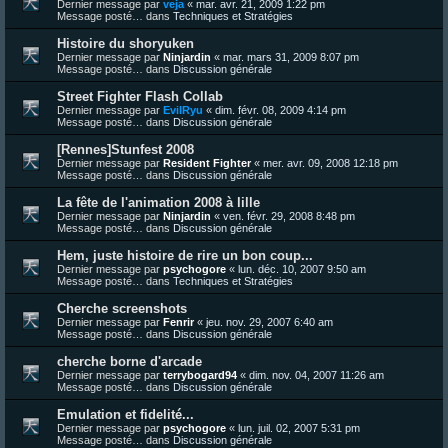
Dernier message par
veja
«
mar. avr. 21, 2009 1:22 pm
Message posté… dans
Techniques et Stratégies
Histoire du shoryuken
Dernier message par
Ninjardin
«
mar. mars 31, 2009 8:07 pm
Message posté… dans
Discussion générale
Street Fighter Flash Collab
Dernier message par
EvilRyu
«
dim. févr. 08, 2009 4:14 pm
Message posté… dans
Discussion générale
[Rennes]Stunfest 2008
Dernier message par
Resident Fighter
«
mer. avr. 09, 2008 12:18 pm
Message posté… dans
Discussion générale
La fête de l'animation 2008 à lille
Dernier message par
Ninjardin
«
ven. févr. 29, 2008 8:48 pm
Message posté… dans
Discussion générale
Hem, juste histoire de rire un bon coup...
Dernier message par
psychogore
«
lun. déc. 10, 2007 9:50 am
Message posté… dans
Techniques et Stratégies
Cherche screenshots
Dernier message par
Fenrir
«
jeu. nov. 29, 2007 6:40 am
Message posté… dans
Discussion générale
cherche borne d'arcade
Dernier message par
terrybogard94
«
dim. nov. 04, 2007 11:26 am
Message posté… dans
Discussion générale
Emulation et fidelité...
Dernier message par
psychogore
«
lun. juil. 02, 2007 5:31 pm
Message posté… dans
Discussion générale