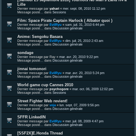
Lille
Dernier message par
yahari
«
mer. sept. 08, 2010 11:12 pm
Message posté… dans
Sessions
Film: Space Pirate Captain Harlock ( Albator quoi )
Dernier message par
EvilRyu
«
sam. juil. 31, 2010 6:44 pm
Message posté… dans
Discussion générale
Anime: Sengoku Basara
Dernier message par
EvilRyu
«
dim. juil. 25, 2010 2:43 am
Message posté… dans
Discussion générale
sondage
Dernier message par
Ray
«
mar. avr. 20, 2010 9:22 pm
Message posté… dans
Discussion générale
jinnai tomonori
Dernier message par
EvilRyu
«
mar. avr. 20, 2010 5:24 pm
Message posté… dans
Discussion générale
World game cup Cannes 2010
Dernier message par
psychogore
«
mar. oct. 06, 2009 12:02 pm
Message posté… dans
Sessions
Street Fighter Web revient!
Dernier message par
veja
«
lun. sept. 07, 2009 9:56 pm
Message posté… dans
Discussion générale
SFFR LinkedIN
Dernier message par
EvilRyu
«
mer. juil. 08, 2009 4:47 pm
Message posté… dans
Discussion générale
[SSF2X]E.Honda Thread