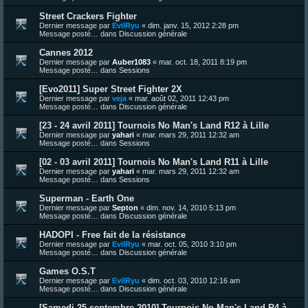
Street Crackers Fighter
Dernier message par
EvilRyu
«
dim. janv. 15, 2012 2:28 pm
Message posté… dans
Discussion générale
Cannes 2012
Dernier message par
Auber1083
«
mar. oct. 18, 2011 8:19 pm
Message posté… dans
Sessions
[Evo2011] Super Street Fighter 2X
Dernier message par
veja
«
mar. août 02, 2011 12:43 pm
Message posté… dans
Discussion générale
[23 - 24 avril 2011] Tournois No Man's Land R12 à Lille
Dernier message par
yahari
«
mar. mars 29, 2011 12:32 am
Message posté… dans
Sessions
[02 - 03 avril 2011] Tournois No Man's Land R11 à Lille
Dernier message par
yahari
«
mar. mars 29, 2011 12:32 am
Message posté… dans
Sessions
Superman - Earth One
Dernier message par
Septon
«
dim. nov. 14, 2010 5:13 pm
Message posté… dans
Discussion générale
HADOPI - Free fait de la résistance
Dernier message par
EvilRyu
«
mar. oct. 05, 2010 3:10 pm
Message posté… dans
Discussion générale
Games O.S.T
Dernier message par
EvilRyu
«
dim. oct. 03, 2010 12:16 am
Message posté… dans
Discussion générale
[Samedi 25 septembre 2010] Tournois No Man's Land R4 à