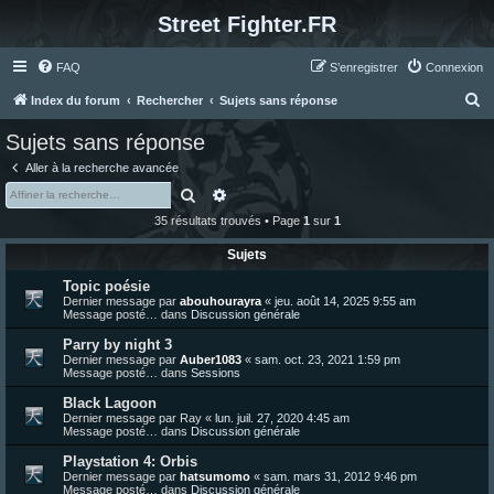
Street Fighter.FR
FAQ
S’enregistrer
Connexion
R
Index du forum
Rechercher
Sujets sans réponse
e
Sujets sans réponse
c
Aller à la recherche avancée
h
Rechercher
Recherche avancée
e
35 résultats trouvés • Page
1
sur
1
r
Sujets
c
Topic poésie
h
Dernier message par
abouhourayra
«
jeu. août 14, 2025 9:55 am
e
Message posté… dans
Discussion générale
r
Parry by night 3
Dernier message par
Auber1083
«
sam. oct. 23, 2021 1:59 pm
Message posté… dans
Sessions
Black Lagoon
Dernier message par
Ray
«
lun. juil. 27, 2020 4:45 am
Message posté… dans
Discussion générale
Playstation 4: Orbis
Dernier message par
hatsumomo
«
sam. mars 31, 2012 9:46 pm
Message posté… dans
Discussion générale