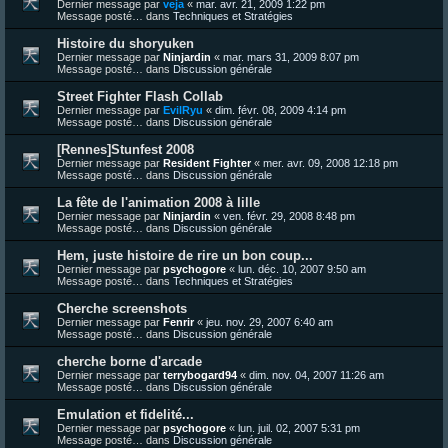
Dernier message par
veja
«
mar. avr. 21, 2009 1:22 pm
Message posté… dans
Techniques et Stratégies
Histoire du shoryuken
Dernier message par
Ninjardin
«
mar. mars 31, 2009 8:07 pm
Message posté… dans
Discussion générale
Street Fighter Flash Collab
Dernier message par
EvilRyu
«
dim. févr. 08, 2009 4:14 pm
Message posté… dans
Discussion générale
[Rennes]Stunfest 2008
Dernier message par
Resident Fighter
«
mer. avr. 09, 2008 12:18 pm
Message posté… dans
Discussion générale
La fête de l'animation 2008 à lille
Dernier message par
Ninjardin
«
ven. févr. 29, 2008 8:48 pm
Message posté… dans
Discussion générale
Hem, juste histoire de rire un bon coup...
Dernier message par
psychogore
«
lun. déc. 10, 2007 9:50 am
Message posté… dans
Techniques et Stratégies
Cherche screenshots
Dernier message par
Fenrir
«
jeu. nov. 29, 2007 6:40 am
Message posté… dans
Discussion générale
cherche borne d'arcade
Dernier message par
terrybogard94
«
dim. nov. 04, 2007 11:26 am
Message posté… dans
Discussion générale
Emulation et fidelité...
Dernier message par
psychogore
«
lun. juil. 02, 2007 5:31 pm
Message posté… dans
Discussion générale