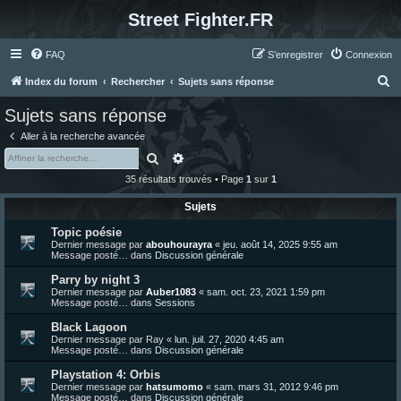
Street Fighter.FR
FAQ
S’enregistrer
Connexion
R
Index du forum
Rechercher
Sujets sans réponse
e
Sujets sans réponse
c
Aller à la recherche avancée
h
Rechercher
Recherche avancée
e
35 résultats trouvés • Page
1
sur
1
r
Sujets
c
Topic poésie
h
Dernier message par
abouhourayra
«
jeu. août 14, 2025 9:55 am
e
Message posté… dans
Discussion générale
r
Parry by night 3
Dernier message par
Auber1083
«
sam. oct. 23, 2021 1:59 pm
Message posté… dans
Sessions
Black Lagoon
Dernier message par
Ray
«
lun. juil. 27, 2020 4:45 am
Message posté… dans
Discussion générale
Playstation 4: Orbis
Dernier message par
hatsumomo
«
sam. mars 31, 2012 9:46 pm
Message posté… dans
Discussion générale