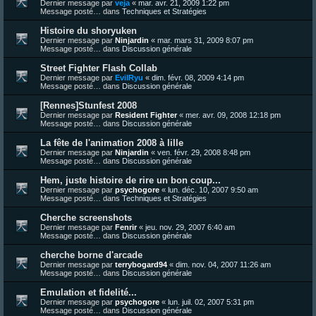
Dernier message par
veja
«
mar. avr. 21, 2009 1:22 pm
Message posté… dans
Techniques et Stratégies
Histoire du shoryuken
Dernier message par
Ninjardin
«
mar. mars 31, 2009 8:07 pm
Message posté… dans
Discussion générale
Street Fighter Flash Collab
Dernier message par
EvilRyu
«
dim. févr. 08, 2009 4:14 pm
Message posté… dans
Discussion générale
[Rennes]Stunfest 2008
Dernier message par
Resident Fighter
«
mer. avr. 09, 2008 12:18 pm
Message posté… dans
Discussion générale
La fête de l'animation 2008 à lille
Dernier message par
Ninjardin
«
ven. févr. 29, 2008 8:48 pm
Message posté… dans
Discussion générale
Hem, juste histoire de rire un bon coup...
Dernier message par
psychogore
«
lun. déc. 10, 2007 9:50 am
Message posté… dans
Techniques et Stratégies
Cherche screenshots
Dernier message par
Fenrir
«
jeu. nov. 29, 2007 6:40 am
Message posté… dans
Discussion générale
cherche borne d'arcade
Dernier message par
terrybogard94
«
dim. nov. 04, 2007 11:26 am
Message posté… dans
Discussion générale
Emulation et fidelité...
Dernier message par
psychogore
«
lun. juil. 02, 2007 5:31 pm
Message posté… dans
Discussion générale