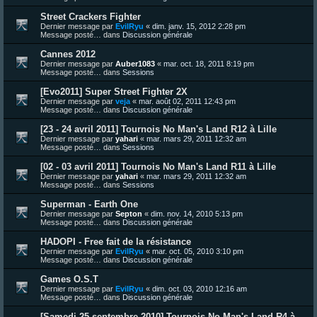
Street Crackers Fighter
Dernier message par
EvilRyu
«
dim. janv. 15, 2012 2:28 pm
Message posté… dans
Discussion générale
Cannes 2012
Dernier message par
Auber1083
«
mar. oct. 18, 2011 8:19 pm
Message posté… dans
Sessions
[Evo2011] Super Street Fighter 2X
Dernier message par
veja
«
mar. août 02, 2011 12:43 pm
Message posté… dans
Discussion générale
[23 - 24 avril 2011] Tournois No Man's Land R12 à Lille
Dernier message par
yahari
«
mar. mars 29, 2011 12:32 am
Message posté… dans
Sessions
[02 - 03 avril 2011] Tournois No Man's Land R11 à Lille
Dernier message par
yahari
«
mar. mars 29, 2011 12:32 am
Message posté… dans
Sessions
Superman - Earth One
Dernier message par
Septon
«
dim. nov. 14, 2010 5:13 pm
Message posté… dans
Discussion générale
HADOPI - Free fait de la résistance
Dernier message par
EvilRyu
«
mar. oct. 05, 2010 3:10 pm
Message posté… dans
Discussion générale
Games O.S.T
Dernier message par
EvilRyu
«
dim. oct. 03, 2010 12:16 am
Message posté… dans
Discussion générale
[Samedi 25 septembre 2010] Tournois No Man's Land R4 à