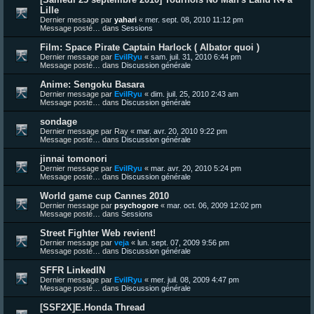
Lille
Dernier message par
yahari
«
mer. sept. 08, 2010 11:12 pm
Message posté… dans
Sessions
Film: Space Pirate Captain Harlock ( Albator quoi )
Dernier message par
EvilRyu
«
sam. juil. 31, 2010 6:44 pm
Message posté… dans
Discussion générale
Anime: Sengoku Basara
Dernier message par
EvilRyu
«
dim. juil. 25, 2010 2:43 am
Message posté… dans
Discussion générale
sondage
Dernier message par
Ray
«
mar. avr. 20, 2010 9:22 pm
Message posté… dans
Discussion générale
jinnai tomonori
Dernier message par
EvilRyu
«
mar. avr. 20, 2010 5:24 pm
Message posté… dans
Discussion générale
World game cup Cannes 2010
Dernier message par
psychogore
«
mar. oct. 06, 2009 12:02 pm
Message posté… dans
Sessions
Street Fighter Web revient!
Dernier message par
veja
«
lun. sept. 07, 2009 9:56 pm
Message posté… dans
Discussion générale
SFFR LinkedIN
Dernier message par
EvilRyu
«
mer. juil. 08, 2009 4:47 pm
Message posté… dans
Discussion générale
[SSF2X]E.Honda Thread