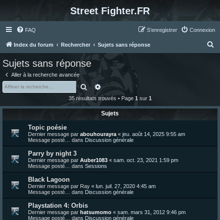
Street Fighter.FR
FAQ
S’enregistrer
Connexion
R
Index du forum
Rechercher
Sujets sans réponse
e
Sujets sans réponse
c
Aller à la recherche avancée
h
Rechercher
Recherche avancée
e
35 résultats trouvés • Page
1
sur
1
r
Sujets
c
Topic poésie
h
Dernier message par
abouhourayra
«
jeu. août 14, 2025 9:55 am
e
Message posté… dans
Discussion générale
r
Parry by night 3
Dernier message par
Auber1083
«
sam. oct. 23, 2021 1:59 pm
Message posté… dans
Sessions
Black Lagoon
Dernier message par
Ray
«
lun. juil. 27, 2020 4:45 am
Message posté… dans
Discussion générale
Playstation 4: Orbis
Dernier message par
hatsumomo
«
sam. mars 31, 2012 9:46 pm
Message posté… dans
Discussion générale