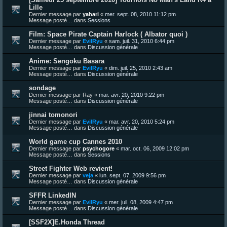
Lille
Dernier message par
yahari
«
mer. sept. 08, 2010 11:12 pm
Message posté… dans
Sessions
Film: Space Pirate Captain Harlock ( Albator quoi )
Dernier message par
EvilRyu
«
sam. juil. 31, 2010 6:44 pm
Message posté… dans
Discussion générale
Anime: Sengoku Basara
Dernier message par
EvilRyu
«
dim. juil. 25, 2010 2:43 am
Message posté… dans
Discussion générale
sondage
Dernier message par
Ray
«
mar. avr. 20, 2010 9:22 pm
Message posté… dans
Discussion générale
jinnai tomonori
Dernier message par
EvilRyu
«
mar. avr. 20, 2010 5:24 pm
Message posté… dans
Discussion générale
World game cup Cannes 2010
Dernier message par
psychogore
«
mar. oct. 06, 2009 12:02 pm
Message posté… dans
Sessions
Street Fighter Web revient!
Dernier message par
veja
«
lun. sept. 07, 2009 9:56 pm
Message posté… dans
Discussion générale
SFFR LinkedIN
Dernier message par
EvilRyu
«
mer. juil. 08, 2009 4:47 pm
Message posté… dans
Discussion générale
[SSF2X]E.Honda Thread