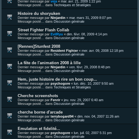
Dernier message par
veja
«
mar. avr. 21, 2009 1:22 pm
Message posté… dans
Techniques et Stratégies
Histoire du shoryuken
Dernier message par
Ninjardin
«
mar. mars 31, 2009 8:07 pm
Message posté… dans
Discussion générale
Street Fighter Flash Collab
Dernier message par
EvilRyu
«
dim. févr. 08, 2009 4:14 pm
Message posté… dans
Discussion générale
[Rennes]Stunfest 2008
Dernier message par
Resident Fighter
«
mer. avr. 09, 2008 12:18 pm
Message posté… dans
Discussion générale
La fête de l'animation 2008 à lille
Dernier message par
Ninjardin
«
ven. févr. 29, 2008 8:48 pm
Message posté… dans
Discussion générale
Hem, juste histoire de rire un bon coup...
Dernier message par
psychogore
«
lun. déc. 10, 2007 9:50 am
Message posté… dans
Techniques et Stratégies
Cherche screenshots
Dernier message par
Fenrir
«
jeu. nov. 29, 2007 6:40 am
Message posté… dans
Discussion générale
cherche borne d'arcade
Dernier message par
terrybogard94
«
dim. nov. 04, 2007 11:26 am
Message posté… dans
Discussion générale
Emulation et fidelité...
Dernier message par
psychogore
«
lun. juil. 02, 2007 5:31 pm
Message posté… dans
Discussion générale