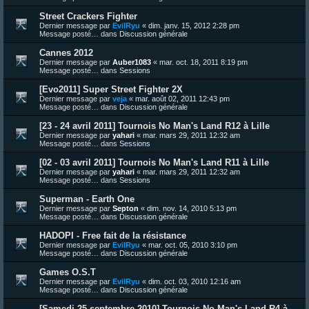
Street Crackers Fighter
Dernier message par
EvilRyu
«
dim. janv. 15, 2012 2:28 pm
Message posté… dans
Discussion générale
Cannes 2012
Dernier message par
Auber1083
«
mar. oct. 18, 2011 8:19 pm
Message posté… dans
Sessions
[Evo2011] Super Street Fighter 2X
Dernier message par
veja
«
mar. août 02, 2011 12:43 pm
Message posté… dans
Discussion générale
[23 - 24 avril 2011] Tournois No Man's Land R12 à Lille
Dernier message par
yahari
«
mar. mars 29, 2011 12:32 am
Message posté… dans
Sessions
[02 - 03 avril 2011] Tournois No Man's Land R11 à Lille
Dernier message par
yahari
«
mar. mars 29, 2011 12:32 am
Message posté… dans
Sessions
Superman - Earth One
Dernier message par
Septon
«
dim. nov. 14, 2010 5:13 pm
Message posté… dans
Discussion générale
HADOPI - Free fait de la résistance
Dernier message par
EvilRyu
«
mar. oct. 05, 2010 3:10 pm
Message posté… dans
Discussion générale
Games O.S.T
Dernier message par
EvilRyu
«
dim. oct. 03, 2010 12:16 am
Message posté… dans
Discussion générale
[Samedi 25 septembre 2010] Tournois No Man's Land R4 à