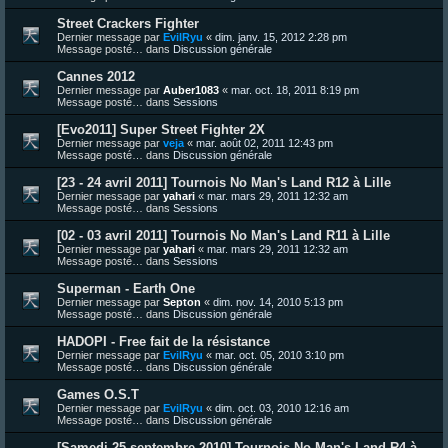
Street Crackers Fighter
Dernier message par
EvilRyu
«
dim. janv. 15, 2012 2:28 pm
Message posté… dans
Discussion générale
Cannes 2012
Dernier message par
Auber1083
«
mar. oct. 18, 2011 8:19 pm
Message posté… dans
Sessions
[Evo2011] Super Street Fighter 2X
Dernier message par
veja
«
mar. août 02, 2011 12:43 pm
Message posté… dans
Discussion générale
[23 - 24 avril 2011] Tournois No Man's Land R12 à Lille
Dernier message par
yahari
«
mar. mars 29, 2011 12:32 am
Message posté… dans
Sessions
[02 - 03 avril 2011] Tournois No Man's Land R11 à Lille
Dernier message par
yahari
«
mar. mars 29, 2011 12:32 am
Message posté… dans
Sessions
Superman - Earth One
Dernier message par
Septon
«
dim. nov. 14, 2010 5:13 pm
Message posté… dans
Discussion générale
HADOPI - Free fait de la résistance
Dernier message par
EvilRyu
«
mar. oct. 05, 2010 3:10 pm
Message posté… dans
Discussion générale
Games O.S.T
Dernier message par
EvilRyu
«
dim. oct. 03, 2010 12:16 am
Message posté… dans
Discussion générale
[Samedi 25 septembre 2010] Tournois No Man's Land R4 à