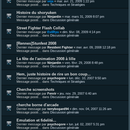
Dernier message par
veja
«
mar. avr. 21, 2009 1:22 pm
Message posté… dans
Techniques et Stratégies
Histoire du shoryuken
Dernier message par
Ninjardin
«
mar. mars 31, 2009 8:07 pm
Message posté… dans
Discussion générale
Street Fighter Flash Collab
Dernier message par
EvilRyu
«
dim. févr. 08, 2009 4:14 pm
Message posté… dans
Discussion générale
[Rennes]Stunfest 2008
Dernier message par
Resident Fighter
«
mer. avr. 09, 2008 12:18 pm
Message posté… dans
Discussion générale
La fête de l'animation 2008 à lille
Dernier message par
Ninjardin
«
ven. févr. 29, 2008 8:48 pm
Message posté… dans
Discussion générale
Hem, juste histoire de rire un bon coup...
Dernier message par
psychogore
«
lun. déc. 10, 2007 9:50 am
Message posté… dans
Techniques et Stratégies
Cherche screenshots
Dernier message par
Fenrir
«
jeu. nov. 29, 2007 6:40 am
Message posté… dans
Discussion générale
cherche borne d'arcade
Dernier message par
terrybogard94
«
dim. nov. 04, 2007 11:26 am
Message posté… dans
Discussion générale
Emulation et fidelité...
Dernier message par
psychogore
«
lun. juil. 02, 2007 5:31 pm
Message posté… dans
Discussion générale