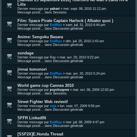
Lille
Dernier message par
yahari
«
mer. sept. 08, 2010 11:12 pm
Message posté… dans
Sessions
Film: Space Pirate Captain Harlock ( Albator quoi )
Dernier message par
EvilRyu
«
sam. juil. 31, 2010 6:44 pm
Message posté… dans
Discussion générale
Anime: Sengoku Basara
Dernier message par
EvilRyu
«
dim. juil. 25, 2010 2:43 am
Message posté… dans
Discussion générale
sondage
Dernier message par
Ray
«
mar. avr. 20, 2010 9:22 pm
Message posté… dans
Discussion générale
jinnai tomonori
Dernier message par
EvilRyu
«
mar. avr. 20, 2010 5:24 pm
Message posté… dans
Discussion générale
World game cup Cannes 2010
Dernier message par
psychogore
«
mar. oct. 06, 2009 12:02 pm
Message posté… dans
Sessions
Street Fighter Web revient!
Dernier message par
veja
«
lun. sept. 07, 2009 9:56 pm
Message posté… dans
Discussion générale
SFFR LinkedIN
Dernier message par
EvilRyu
«
mer. juil. 08, 2009 4:47 pm
Message posté… dans
Discussion générale
[SSF2X]E.Honda Thread