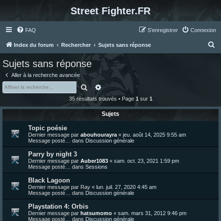
Street Fighter.FR
FAQ
S’enregistrer
Connexion
R
Index du forum
Rechercher
Sujets sans réponse
e
Sujets sans réponse
c
Aller à la recherche avancée
h
Rechercher
Recherche avancée
e
35 résultats trouvés • Page
1
sur
1
r
Sujets
c
Topic poésie
h
Dernier message par
abouhourayra
«
jeu. août 14, 2025 9:55 am
e
Message posté… dans
Discussion générale
r
Parry by night 3
Dernier message par
Auber1083
«
sam. oct. 23, 2021 1:59 pm
Message posté… dans
Sessions
Black Lagoon
Dernier message par
Ray
«
lun. juil. 27, 2020 4:45 am
Message posté… dans
Discussion générale
Playstation 4: Orbis
Dernier message par
hatsumomo
«
sam. mars 31, 2012 9:46 pm
Message posté… dans
Discussion générale