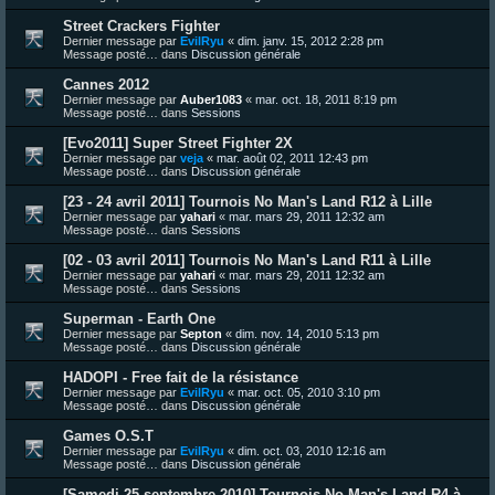
Street Crackers Fighter
Dernier message par
EvilRyu
«
dim. janv. 15, 2012 2:28 pm
Message posté… dans
Discussion générale
Cannes 2012
Dernier message par
Auber1083
«
mar. oct. 18, 2011 8:19 pm
Message posté… dans
Sessions
[Evo2011] Super Street Fighter 2X
Dernier message par
veja
«
mar. août 02, 2011 12:43 pm
Message posté… dans
Discussion générale
[23 - 24 avril 2011] Tournois No Man's Land R12 à Lille
Dernier message par
yahari
«
mar. mars 29, 2011 12:32 am
Message posté… dans
Sessions
[02 - 03 avril 2011] Tournois No Man's Land R11 à Lille
Dernier message par
yahari
«
mar. mars 29, 2011 12:32 am
Message posté… dans
Sessions
Superman - Earth One
Dernier message par
Septon
«
dim. nov. 14, 2010 5:13 pm
Message posté… dans
Discussion générale
HADOPI - Free fait de la résistance
Dernier message par
EvilRyu
«
mar. oct. 05, 2010 3:10 pm
Message posté… dans
Discussion générale
Games O.S.T
Dernier message par
EvilRyu
«
dim. oct. 03, 2010 12:16 am
Message posté… dans
Discussion générale
[Samedi 25 septembre 2010] Tournois No Man's Land R4 à