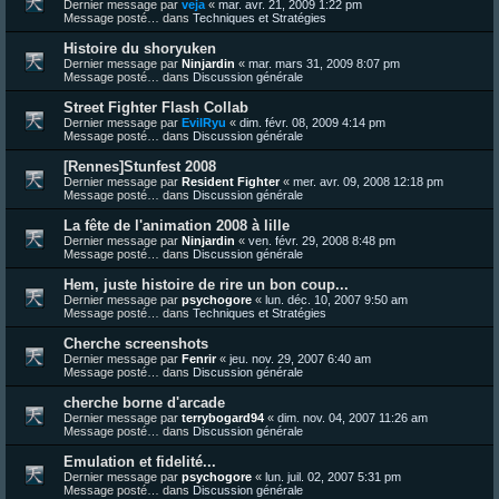
Dernier message par
veja
«
mar. avr. 21, 2009 1:22 pm
Message posté… dans
Techniques et Stratégies
Histoire du shoryuken
Dernier message par
Ninjardin
«
mar. mars 31, 2009 8:07 pm
Message posté… dans
Discussion générale
Street Fighter Flash Collab
Dernier message par
EvilRyu
«
dim. févr. 08, 2009 4:14 pm
Message posté… dans
Discussion générale
[Rennes]Stunfest 2008
Dernier message par
Resident Fighter
«
mer. avr. 09, 2008 12:18 pm
Message posté… dans
Discussion générale
La fête de l'animation 2008 à lille
Dernier message par
Ninjardin
«
ven. févr. 29, 2008 8:48 pm
Message posté… dans
Discussion générale
Hem, juste histoire de rire un bon coup...
Dernier message par
psychogore
«
lun. déc. 10, 2007 9:50 am
Message posté… dans
Techniques et Stratégies
Cherche screenshots
Dernier message par
Fenrir
«
jeu. nov. 29, 2007 6:40 am
Message posté… dans
Discussion générale
cherche borne d'arcade
Dernier message par
terrybogard94
«
dim. nov. 04, 2007 11:26 am
Message posté… dans
Discussion générale
Emulation et fidelité...
Dernier message par
psychogore
«
lun. juil. 02, 2007 5:31 pm
Message posté… dans
Discussion générale