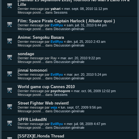
Lille
Dernier message par
yahari
«
mer. sept. 08, 2010 11:12 pm
Message posté… dans
Sessions
Film: Space Pirate Captain Harlock ( Albator quoi )
Dernier message par
EvilRyu
«
sam. juil. 31, 2010 6:44 pm
Message posté… dans
Discussion générale
Anime: Sengoku Basara
Dernier message par
EvilRyu
«
dim. juil. 25, 2010 2:43 am
Message posté… dans
Discussion générale
sondage
Dernier message par
Ray
«
mar. avr. 20, 2010 9:22 pm
Message posté… dans
Discussion générale
jinnai tomonori
Dernier message par
EvilRyu
«
mar. avr. 20, 2010 5:24 pm
Message posté… dans
Discussion générale
World game cup Cannes 2010
Dernier message par
psychogore
«
mar. oct. 06, 2009 12:02 pm
Message posté… dans
Sessions
Street Fighter Web revient!
Dernier message par
veja
«
lun. sept. 07, 2009 9:56 pm
Message posté… dans
Discussion générale
SFFR LinkedIN
Dernier message par
EvilRyu
«
mer. juil. 08, 2009 4:47 pm
Message posté… dans
Discussion générale
[SSF2X]E.Honda Thread