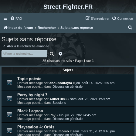
Street Fighter.FR
FAQ
S’enregistrer
Connexion
R
Index du forum
Rechercher
Sujets sans réponse
e
Sujets sans réponse
c
Aller à la recherche avancée
h
Rechercher
Recherche avancée
e
35 résultats trouvés • Page
1
sur
1
r
Sujets
c
Topic poésie
h
Dernier message par
abouhourayra
«
jeu. août 14, 2025 9:55 am
e
Message posté… dans
Discussion générale
r
Parry by night 3
Dernier message par
Auber1083
«
sam. oct. 23, 2021 1:59 pm
Message posté… dans
Sessions
Black Lagoon
Dernier message par
Ray
«
lun. juil. 27, 2020 4:45 am
Message posté… dans
Discussion générale
Playstation 4: Orbis
Dernier message par
hatsumomo
«
sam. mars 31, 2012 9:46 pm
Message posté… dans
Discussion générale