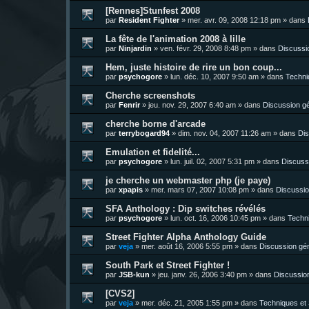
[Rennes]Stunfest 2008
par
Resident Fighter
»
mer. avr. 09, 2008 12:18 pm
» dans
La fête de l'animation 2008 à lille
par
Ninjardin
»
ven. févr. 29, 2008 8:48 pm
» dans
Discussi
Hem, juste histoire de rire un bon coup...
par
psychogore
»
lun. déc. 10, 2007 9:50 am
» dans
Techni
Cherche screenshots
par
Fenrir
»
jeu. nov. 29, 2007 6:40 am
» dans
Discussion g
cherche borne d'arcade
par
terrybogard94
»
dim. nov. 04, 2007 11:26 am
» dans
Dis
Emulation et fidelité...
par
psychogore
»
lun. juil. 02, 2007 5:31 pm
» dans
Discuss
je cherche un webmaster php (je paye)
par
xpapis
»
mer. mars 07, 2007 10:08 pm
» dans
Discussio
SFA Anthology : Dip switches révélés
par
psychogore
»
lun. oct. 16, 2006 10:45 pm
» dans
Techni
Street Fighter Alpha Anthology Guide
par
veja
»
mer. août 16, 2006 5:55 pm
» dans
Discussion gé
South Park et Street Fighter !
par
JSB-kun
»
jeu. janv. 26, 2006 3:40 pm
» dans
Discussio
[CVS2]
par
veja
»
mer. déc. 21, 2005 1:55 pm
» dans
Techniques et 