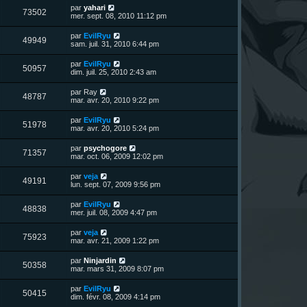
u
e
n
s
D
par
yahari
s
m
V
73502
i
a
e
mer. sept. 08, 2010 11:12 pm
e
e
e
g
r
s
r
u
e
n
s
D
par
EvilRyu
s
m
V
49949
i
a
e
sam. juil. 31, 2010 6:44 pm
e
e
e
g
r
s
r
u
e
n
s
D
par
EvilRyu
s
m
V
50957
i
a
e
dim. juil. 25, 2010 2:43 am
e
e
e
g
r
s
r
u
e
n
s
D
par
Ray
s
m
V
48787
i
a
e
mar. avr. 20, 2010 9:22 pm
e
e
e
g
r
s
r
u
e
n
s
D
par
EvilRyu
s
m
V
51978
i
a
e
mar. avr. 20, 2010 5:24 pm
e
e
e
g
r
s
r
u
e
n
s
D
par
psychogore
s
m
V
71357
i
a
e
mar. oct. 06, 2009 12:02 pm
e
e
e
g
r
s
r
u
e
n
s
D
par
veja
s
m
V
49191
i
a
e
lun. sept. 07, 2009 9:56 pm
e
e
e
g
r
s
r
u
e
n
s
D
par
EvilRyu
s
m
V
48838
i
a
e
mer. juil. 08, 2009 4:47 pm
e
e
e
g
r
s
r
u
e
n
s
D
par
veja
s
m
V
75923
i
a
e
mar. avr. 21, 2009 1:22 pm
e
e
e
g
r
s
r
u
e
n
s
D
par
Ninjardin
s
m
V
50358
i
a
e
mar. mars 31, 2009 8:07 pm
e
e
e
g
r
s
r
u
e
n
s
D
par
EvilRyu
s
m
V
50415
i
a
e
dim. févr. 08, 2009 4:14 pm
e
e
e
g
r
s