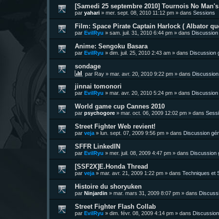
[Samedi 25 septembre 2010] Tournois No Man's 
par
yahari
»
mer. sept. 08, 2010 11:12 pm
» dans
Sessions
Film: Space Pirate Captain Harlock ( Albator quo
par
EvilRyu
»
sam. juil. 31, 2010 6:44 pm
» dans
Discussion
Anime: Sengoku Basara
par
EvilRyu
»
dim. juil. 25, 2010 2:43 am
» dans
Discussion 
sondage
par
Ray
»
mar. avr. 20, 2010 9:22 pm
» dans
Discussion
jinnai tomonori
par
EvilRyu
»
mar. avr. 20, 2010 5:24 pm
» dans
Discussion
World game cup Cannes 2010
par
psychogore
»
mar. oct. 06, 2009 12:02 pm
» dans
Sess
Street Fighter Web revient!
par
veja
»
lun. sept. 07, 2009 9:56 pm
» dans
Discussion gén
SFFR LinkedIN
par
EvilRyu
»
mer. juil. 08, 2009 4:47 pm
» dans
Discussion 
[SSF2X]E.Honda Thread
par
veja
»
mar. avr. 21, 2009 1:22 pm
» dans
Techniques et S
Histoire du shoryuken
par
Ninjardin
»
mar. mars 31, 2009 8:07 pm
» dans
Discuss
Street Fighter Flash Collab
par
EvilRyu
»
dim. févr. 08, 2009 4:14 pm
» dans
Discussion