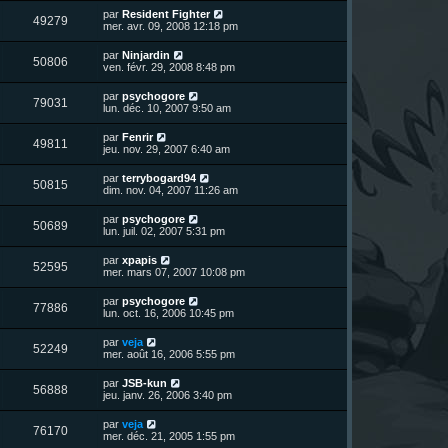
r
u
e
n
s
D
par
Resident Fighter
s
m
V
49279
i
a
e
mer. avr. 09, 2008 12:18 pm
e
e
e
g
r
s
r
u
e
n
s
D
par
Ninjardin
s
m
V
50806
i
a
e
ven. févr. 29, 2008 8:48 pm
e
e
e
g
r
s
r
u
e
n
s
D
par
psychogore
s
m
V
79031
i
a
e
lun. déc. 10, 2007 9:50 am
e
e
e
g
r
s
r
u
e
n
s
D
par
Fenrir
s
m
V
49811
i
a
e
jeu. nov. 29, 2007 6:40 am
e
e
e
g
r
s
r
u
e
n
s
D
par
terrybogard94
s
m
V
50815
i
a
e
dim. nov. 04, 2007 11:26 am
e
e
e
g
r
s
r
u
e
n
s
D
par
psychogore
s
m
V
50689
i
a
e
lun. juil. 02, 2007 5:31 pm
e
e
e
g
r
s
r
u
e
n
s
D
par
xpapis
s
m
V
52595
i
a
e
mer. mars 07, 2007 10:08 pm
e
e
e
g
r
s
r
u
e
n
s
D
par
psychogore
s
m
V
77886
i
a
e
lun. oct. 16, 2006 10:45 pm
e
e
e
g
r
s
r
u
e
n
s
D
par
veja
s
m
V
52249
i
a
e
mer. août 16, 2006 5:55 pm
e
e
e
g
r
s
r
u
e
n
s
D
par
JSB-kun
s
m
V
56888
i
a
e
jeu. janv. 26, 2006 3:40 pm
e
e
e
g
r
s
r
u
e
n
s
D
par
veja
s
m
V
76170
i
a
e
mer. déc. 21, 2005 1:55 pm
e
e
e
g
r