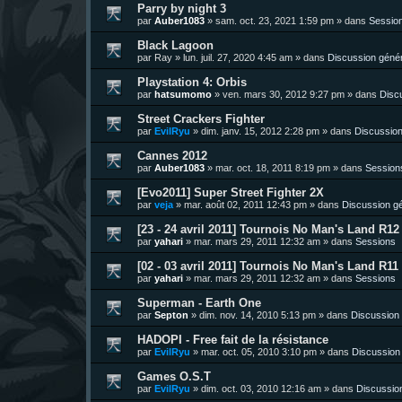
Parry by night 3
par
Auber1083
»
sam. oct. 23, 2021 1:59 pm
» dans
Sessio
Black Lagoon
par
Ray
»
lun. juil. 27, 2020 4:45 am
» dans
Discussion géné
Playstation 4: Orbis
par
hatsumomo
»
ven. mars 30, 2012 9:27 pm
» dans
Disc
Street Crackers Fighter
par
EvilRyu
»
dim. janv. 15, 2012 2:28 pm
» dans
Discussion
Cannes 2012
par
Auber1083
»
mar. oct. 18, 2011 8:19 pm
» dans
Session
[Evo2011] Super Street Fighter 2X
par
veja
»
mar. août 02, 2011 12:43 pm
» dans
Discussion g
[23 - 24 avril 2011] Tournois No Man's Land R12 
par
yahari
»
mar. mars 29, 2011 12:32 am
» dans
Sessions
[02 - 03 avril 2011] Tournois No Man's Land R11 
par
yahari
»
mar. mars 29, 2011 12:32 am
» dans
Sessions
Superman - Earth One
par
Septon
»
dim. nov. 14, 2010 5:13 pm
» dans
Discussion
HADOPI - Free fait de la résistance
par
EvilRyu
»
mar. oct. 05, 2010 3:10 pm
» dans
Discussion
Games O.S.T
par
EvilRyu
»
dim. oct. 03, 2010 12:16 am
» dans
Discussio