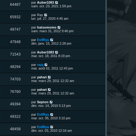
n
D
par
Auber1083
V
64487
i
e
sam. oct. 23, 2021 1:59 pm
e
e
r
r
u
n
D
par
Ray
s
m
V
65932
i
e
lun. juil. 27, 2020 4:45 am
e
e
e
r
s
r
u
n
s
D
par
hatsumomo
s
m
V
49747
i
a
e
sam. mars 31, 2012 9:46 pm
e
e
e
g
r
s
r
u
e
n
s
D
par
EvilRyu
s
m
V
47948
i
a
e
dim. janv. 15, 2012 2:28 pm
e
e
e
g
r
s
r
u
e
n
s
D
par
Auber1083
s
m
V
71543
i
a
e
mar. oct. 18, 2011 8:19 pm
e
e
e
g
r
s
r
u
e
n
s
D
par
veja
s
m
V
48294
i
a
e
mar. août 02, 2011 12:43 pm
e
e
e
g
r
s
r
u
e
n
s
D
par
yahari
s
m
V
74703
i
a
e
mar. mars 29, 2011 12:32 am
e
e
e
g
r
s
r
u
e
n
s
D
par
yahari
s
m
V
76760
i
a
e
mar. mars 29, 2011 12:32 am
e
e
e
g
r
s
r
u
e
n
s
D
par
Septon
s
m
V
49394
i
a
e
dim. nov. 14, 2010 5:13 pm
e
e
e
g
r
s
r
u
e
n
s
D
par
EvilRyu
s
m
V
49322
i
a
e
mar. oct. 05, 2010 3:10 pm
e
e
e
g
r
s
r
u
e
n
s
D
par
EvilRyu
s
m
V
48458
i
a
e
dim. oct. 03, 2010 12:16 am
e
e
e
g
r
s
r