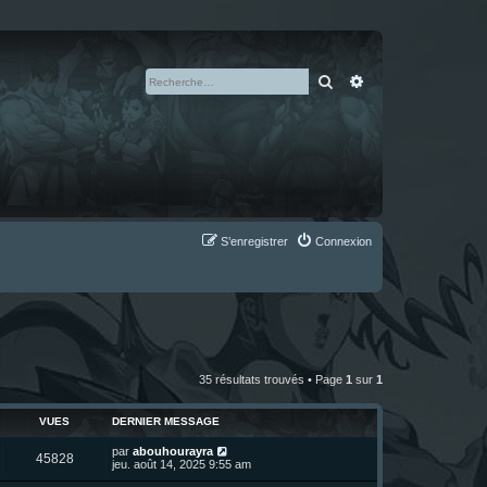
Rechercher
Recherche avan
S’enregistrer
Connexion
35 résultats trouvés • Page
1
sur
1
VUES
DERNIER MESSAGE
D
par
abouhourayra
V
45828
e
jeu. août 14, 2025 9:55 am
r
u