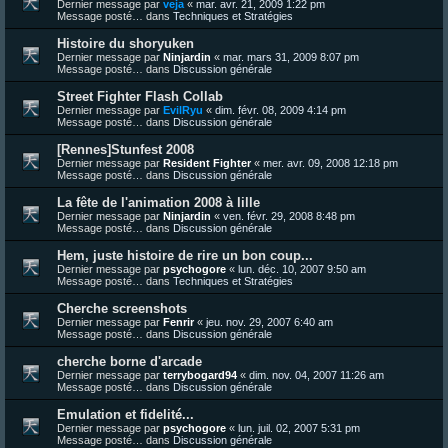
Dernier message par
veja
«
mar. avr. 21, 2009 1:22 pm
Message posté… dans
Techniques et Stratégies
Histoire du shoryuken
Dernier message par
Ninjardin
«
mar. mars 31, 2009 8:07 pm
Message posté… dans
Discussion générale
Street Fighter Flash Collab
Dernier message par
EvilRyu
«
dim. févr. 08, 2009 4:14 pm
Message posté… dans
Discussion générale
[Rennes]Stunfest 2008
Dernier message par
Resident Fighter
«
mer. avr. 09, 2008 12:18 pm
Message posté… dans
Discussion générale
La fête de l'animation 2008 à lille
Dernier message par
Ninjardin
«
ven. févr. 29, 2008 8:48 pm
Message posté… dans
Discussion générale
Hem, juste histoire de rire un bon coup...
Dernier message par
psychogore
«
lun. déc. 10, 2007 9:50 am
Message posté… dans
Techniques et Stratégies
Cherche screenshots
Dernier message par
Fenrir
«
jeu. nov. 29, 2007 6:40 am
Message posté… dans
Discussion générale
cherche borne d'arcade
Dernier message par
terrybogard94
«
dim. nov. 04, 2007 11:26 am
Message posté… dans
Discussion générale
Emulation et fidelité...
Dernier message par
psychogore
«
lun. juil. 02, 2007 5:31 pm
Message posté… dans
Discussion générale