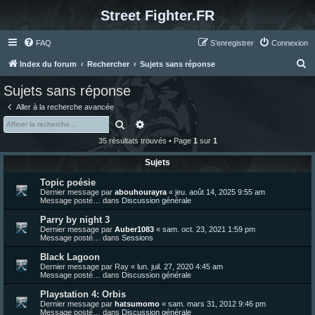
Street Fighter.FR
FAQ
S’enregistrer
Connexion
R
Index du forum
Rechercher
Sujets sans réponse
e
Sujets sans réponse
c
Aller à la recherche avancée
h
Rechercher
Recherche avancée
e
35 résultats trouvés • Page
1
sur
1
r
Sujets
c
Topic poésie
h
Dernier message par
abouhourayra
«
jeu. août 14, 2025 9:55 am
e
Message posté… dans
Discussion générale
r
Parry by night 3
Dernier message par
Auber1083
«
sam. oct. 23, 2021 1:59 pm
Message posté… dans
Sessions
Black Lagoon
Dernier message par
Ray
«
lun. juil. 27, 2020 4:45 am
Message posté… dans
Discussion générale
Playstation 4: Orbis
Dernier message par
hatsumomo
«
sam. mars 31, 2012 9:46 pm
Message posté… dans
Discussion générale