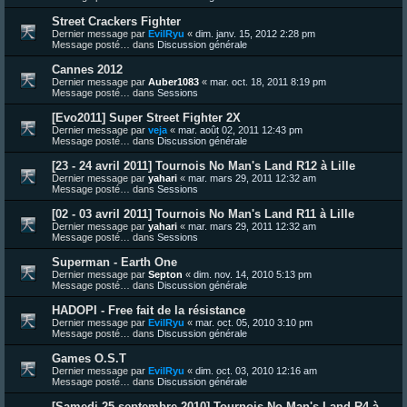
Street Crackers Fighter
Dernier message par
EvilRyu
«
dim. janv. 15, 2012 2:28 pm
Message posté… dans
Discussion générale
Cannes 2012
Dernier message par
Auber1083
«
mar. oct. 18, 2011 8:19 pm
Message posté… dans
Sessions
[Evo2011] Super Street Fighter 2X
Dernier message par
veja
«
mar. août 02, 2011 12:43 pm
Message posté… dans
Discussion générale
[23 - 24 avril 2011] Tournois No Man's Land R12 à Lille
Dernier message par
yahari
«
mar. mars 29, 2011 12:32 am
Message posté… dans
Sessions
[02 - 03 avril 2011] Tournois No Man's Land R11 à Lille
Dernier message par
yahari
«
mar. mars 29, 2011 12:32 am
Message posté… dans
Sessions
Superman - Earth One
Dernier message par
Septon
«
dim. nov. 14, 2010 5:13 pm
Message posté… dans
Discussion générale
HADOPI - Free fait de la résistance
Dernier message par
EvilRyu
«
mar. oct. 05, 2010 3:10 pm
Message posté… dans
Discussion générale
Games O.S.T
Dernier message par
EvilRyu
«
dim. oct. 03, 2010 12:16 am
Message posté… dans
Discussion générale
[Samedi 25 septembre 2010] Tournois No Man's Land R4 à