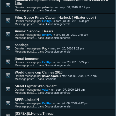
Lille
Dernier message par
yahari
«
mer. sept. 08, 2010 11:12 pm
Message posté… dans
Sessions
Film: Space Pirate Captain Harlock ( Albator quoi )
Dernier message par
EvilRyu
«
sam. juil. 31, 2010 6:44 pm
Message posté… dans
Discussion générale
Anime: Sengoku Basara
Dernier message par
EvilRyu
«
dim. juil. 25, 2010 2:43 am
Message posté… dans
Discussion générale
sondage
Dernier message par
Ray
«
mar. avr. 20, 2010 9:22 pm
Message posté… dans
Discussion générale
jinnai tomonori
Dernier message par
EvilRyu
«
mar. avr. 20, 2010 5:24 pm
Message posté… dans
Discussion générale
World game cup Cannes 2010
Dernier message par
psychogore
«
mar. oct. 06, 2009 12:02 pm
Message posté… dans
Sessions
Street Fighter Web revient!
Dernier message par
veja
«
lun. sept. 07, 2009 9:56 pm
Message posté… dans
Discussion générale
SFFR LinkedIN
Dernier message par
EvilRyu
«
mer. juil. 08, 2009 4:47 pm
Message posté… dans
Discussion générale
[SSF2X]E.Honda Thread